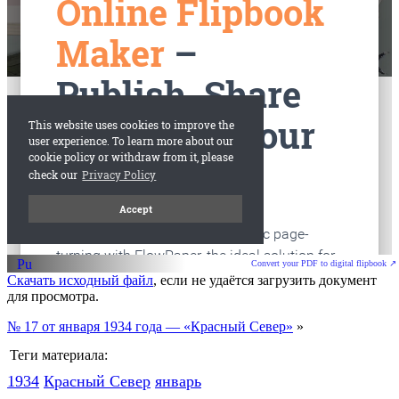
старые газеты
Вологда
Convert your PDF to digital flipbook ↗
Скачать исходный файл
, если не удаётся загрузить документ
для просмотра.
№ 17 от января 1934 года — «Красный Север»
»
Теги материала:
1934
Красный Cевер
январь