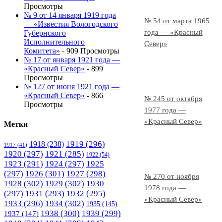
Просмотры
№ 9 от 14 января 1919 года
№ 54 от марта 1965
— «Известия Вологодского
года — «Красный
Губернского
Исполнительного
Север»
Комитета»
- 909 Просмотры
№ 17 от января 1921 года —
«Красный Север»
- 899
Просмотры
№ 127 от июня 1921 года —
«Красный Север»
- 866
№ 245 от октября
Просмотры
1977 года —
«Красный Север»
Метки
1919
(296)
1918
(238)
1917
(41)
1920
(297)
1921
(285)
1922
(54)
1923
(291)
1924
(297)
1925
(297)
1926
(301)
1927
(298)
№ 270 от ноября
1928
(302)
1929
(302)
1930
1978 года —
(297)
1931
(293)
1932
(295)
«Красный Север»
1933
(296)
1934
(302)
1935
(145)
1938
(300)
1939
(299)
1937
(147)