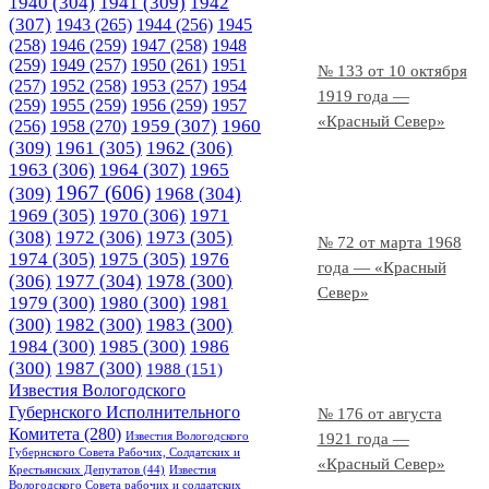
1940
(304)
1941
(309)
1942
(307)
1943
(265)
1944
(256)
1945
(258)
1946
(259)
1947
(258)
1948
(259)
1949
(257)
1950
(261)
1951
№ 133 от 10 октября
(257)
1952
(258)
1953
(257)
1954
1919 года —
(259)
1955
(259)
1956
(259)
1957
«Красный Север»
1958
(270)
1959
(307)
1960
(256)
(309)
1961
(305)
1962
(306)
1963
(306)
1964
(307)
1965
1967
(606)
(309)
1968
(304)
1969
(305)
1970
(306)
1971
(308)
1972
(306)
1973
(305)
№ 72 от марта 1968
1974
(305)
1975
(305)
1976
года — «Красный
(306)
1977
(304)
1978
(300)
Север»
1979
(300)
1980
(300)
1981
(300)
1982
(300)
1983
(300)
1984
(300)
1985
(300)
1986
(300)
1987
(300)
1988
(151)
Известия Вологодского
Губернского Исполнительного
№ 176 от августа
Комитета
(280)
Известия Вологодского
1921 года —
Губернского Совета Рабочих, Солдатских и
«Красный Север»
Крестьянских Депутатов
(44)
Известия
Вологодского Совета рабочих и солдатских