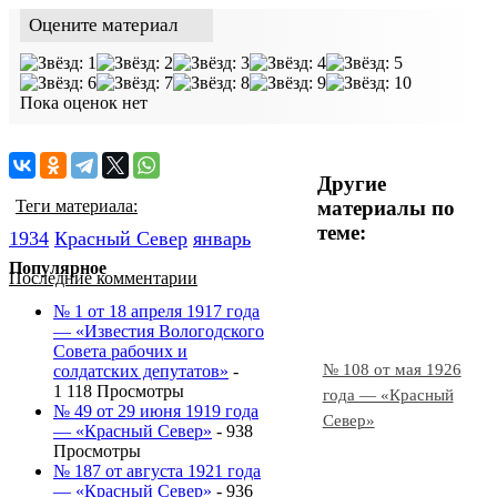
Оцените материал
Пока оценок нет
Другие
материалы по
Теги материала:
теме:
1934
Красный Cевер
январь
Популярное
Последние комментарии
№ 1 от 18 апреля 1917 года
— «Известия Вологодского
Совета рабочих и
№ 108 от мая 1926
солдатских депутатов»
-
1 118 Просмотры
года — «Красный
№ 49 от 29 июня 1919 года
Север»
— «Красный Север»
- 938
Просмотры
№ 187 от августа 1921 года
— «Красный Север»
- 936