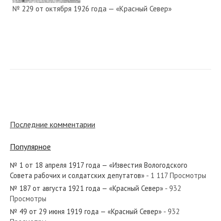
№ 229 от октября 1926 года — «Красный Север»
№ 206 от сентября 1976 года — «Красный Север»
№ 106 от мая 1944 года — «Красный Север»
Последние комментарии
Популярное
№ 1 от 18 апреля 1917 года — «Известия Вологодского
№ 43 от февраля 1942 года — «Красный Север»
Совета рабочих и солдатских депутатов»
- 1 117 Просмотры
№ 187 от августа 1921 года — «Красный Север»
- 932
Просмотры
№ 49 от 29 июня 1919 года — «Красный Север»
- 932