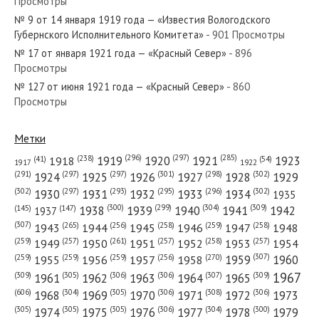
Просмотры
№ 69 от марта 1961 года — «Красный Север»
№ 9 от 14 января 1919 года — «Известия Вологодского
Губернского Исполнительного Комитета»
- 901 Просмотры
№ 17 от января 1921 года — «Красный Север»
- 896
Просмотры
№ 127 от июня 1921 года — «Красный Север»
- 860
№ 298 от декабря 1977 года — «Красный Север»
Просмотры
Метки
(296)
(297)
(285)
(238)
1919
1920
1921
1923
1918
(54)
(41)
1922
1917
№ 219 от сентября 1984 года — «Красный Север»
(301)
(298)
(302)
(291)
(297)
(297)
1924
1925
1926
1927
1928
1929
(302)
(302)
(297)
(293)
(295)
(296)
1930
1931
1932
1933
1934
1935
(309)
(300)
(299)
(304)
1938
1939
1940
1941
1942
(147)
(145)
1937
(307)
(265)
(256)
(258)
(259)
(258)
1943
1944
1945
1946
1947
1948
(261)
(259)
(257)
(257)
(258)
(257)
1950
1949
1951
1952
1953
1954
№ 69 от марта 1937 года — «Красный Север»
(307)
(270)
(259)
(259)
(259)
(256)
1958
1959
1960
1955
1956
1957
1967
(309)
(305)
(306)
(306)
(307)
(309)
1961
1962
1963
1964
1965
(606)
(305)
(306)
(308)
(306)
(304)
1968
1969
1970
1971
1972
1973
(305)
(305)
(305)
(306)
(304)
(300)
1974
1975
1976
1977
1978
1979