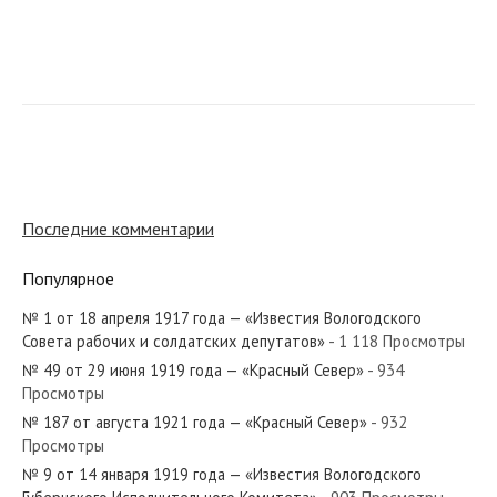
№ 284 от декабря 1932 года — «Красный Север»
№ 29 от февраля 1988 года — «Красный Север»
Последние комментарии
Популярное
№ 1 от 18 апреля 1917 года — «Известия Вологодского
№ 58 от марта 1940 года — «Красный Север»
Совета рабочих и солдатских депутатов»
- 1 118 Просмотры
№ 49 от 29 июня 1919 года — «Красный Север»
- 934
Просмотры
№ 187 от августа 1921 года — «Красный Север»
- 932
Просмотры
№ 171 от августа 1931 года — «Красный Север»
№ 9 от 14 января 1919 года — «Известия Вологодского