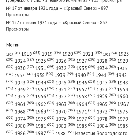
Губернского Исполнительного Комитета»
- 903 Просмотры
№ 17 от января 1921 года — «Красный Север»
- 897
Просмотры
№ 127 от июня 1921 года — «Красный Север»
- 862
№ 23 от января 1925 года — «Красный Север»
Просмотры
Метки
(296)
(297)
(285)
(238)
1919
1920
1921
1923
1918
(54)
(41)
1922
1917
№ 305 от декабря 1942 года — «Красный Север»
(301)
(298)
(302)
(291)
(297)
(297)
1924
1925
1926
1927
1928
1929
(302)
(302)
(297)
(293)
(295)
(296)
1930
1931
1932
1933
1934
1935
(309)
(300)
(299)
(304)
1938
1939
1940
1941
1942
(147)
(145)
1937
(307)
(265)
(256)
(258)
(259)
(258)
1943
1944
1945
1946
1947
1948
(261)
(259)
(257)
(257)
(258)
(257)
1950
1949
1951
1952
1953
1954
№ 29 от февраля 1977 года — «Красный Север»
(307)
(270)
(259)
(259)
(259)
(256)
1958
1959
1960
1955
1956
1957
1967
(309)
(305)
(306)
(306)
(307)
(309)
1961
1962
1963
1964
1965
(606)
(305)
(306)
(308)
(306)
(304)
1968
1969
1970
1971
1972
1973
(305)
(305)
(305)
(306)
(304)
(300)
1974
1975
1976
1977
1978
1979
(300)
(300)
(300)
(300)
(300)
(300)
1980
1981
1982
1983
1984
1985
(300)
(300)
(300)
1986
1987
Известия Вологодского
(151)
1988