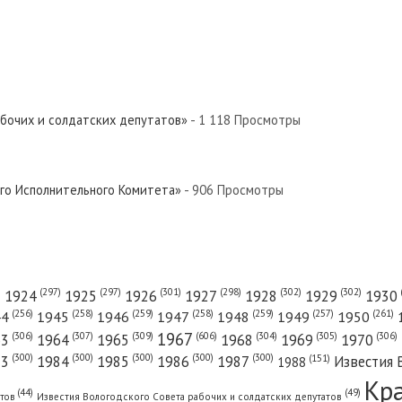
абочих и солдатских депутатов»
- 1 118 Просмотры
ого Исполнительного Комитета»
- 906 Просмотры
(301)
(298)
(302)
(302)
)
(297)
(297)
1924
1925
1926
1927
1928
1929
1930
(261)
(256)
(258)
(259)
(258)
(259)
(257)
1950
44
1945
1946
1947
1948
1949
1967
(606)
(306)
(307)
(309)
(305)
(306)
(304)
63
1964
1965
1968
1969
1970
(300)
(300)
(300)
(300)
(300)
83
1984
1985
1986
1987
Известия 
(151)
1988
Кр
(49)
(44)
атов
Известия Вологодского Совета рабочих и солдатских депутатов