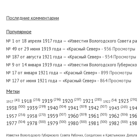
Последние комментарии
№ 175 от июля 1963 года — «Красный Север»
Популярное
№ 1 от 18 апреля 1917 года — «Известия Вологодского Совета р
№ 49 от 29 июня 1919 года — «Красный Север»
- 936 Просмотры
№ 42 от февраля 1948 года — «Красный Север»
№ 187 от августа 1921 года — «Красный Север»
- 934 Просмотры
№ 9 от 14 января 1919 года — «Известия Вологодского Губернск
№ 17 от января 1921 года — «Красный Север»
- 899 Просмотры
№ 127 от июня 1921 года — «Красный Север»
- 864 Просмотры
№ 30 от февраля 1988 года — «Красный Север»
Метки
(296)
(297)
(291
(285)
(238)
1919
1920
1921
1923
1918
(54)
(41)
1922
1917
(309)
(307)
(300)
(299)
(304)
(265)
1938
1939
1940
1941
1942
1943
19
(307)
(309)
(305)
(306)
(270)
(256)
1958
1959
1960
1961
1962
19
1957
№ 59 от марта 1979 года — «Красный Север»
(304)
(300)
(300)
(300)
(300)
(300)
1977
1978
1979
1980
1981
1982
19
Известия Вологодского Губернского Совета Рабочих, Солдатских и Крестьянских Депут