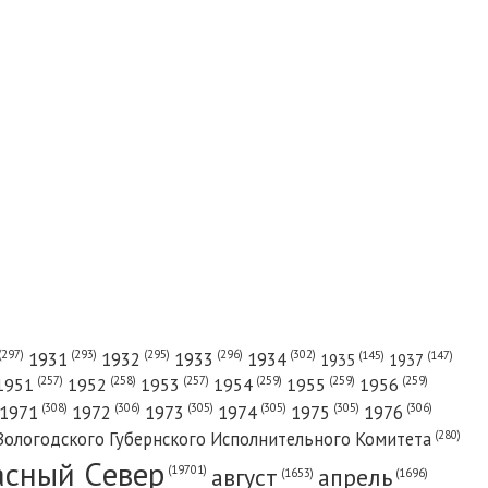
(302)
(297)
(293)
(295)
(296)
1931
1932
1933
1934
(147)
(145)
1935
1937
(257)
(258)
(257)
(259)
(259)
(259)
1951
1952
1953
1954
1955
1956
(308)
(306)
(305)
(305)
(305)
(306)
1971
1972
1973
1974
1975
1976
(280)
Вологодского Губернского Исполнительного Комитета
асный Cевер
август
апрель
(19701)
(1696)
(1653)