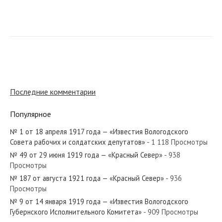
№ 159 от июля 1973 года —
«Красный Север»
№ 9 от января 1923 года —
«Красный Север»
Последние комментарии
Популярное
№ 210 от октября 1949 года —
«Красный Север»
№ 1 от 18 апреля 1917 года — «Известия Вологодского
Совета рабочих и солдатских депутатов»
- 1 118 Просмотры
№ 49 от 29 июня 1919 года — «Красный Север»
- 938
№ 151 от июля 1981 года —
Просмотры
«Красный Север»
№ 187 от августа 1921 года — «Красный Север»
- 936
Просмотры
№ 9 от 14 января 1919 года — «Известия Вологодского
№ 296 от декабря 1965 года —
Губернского Исполнительного Комитета»
- 909 Просмотры
«Красный Север»