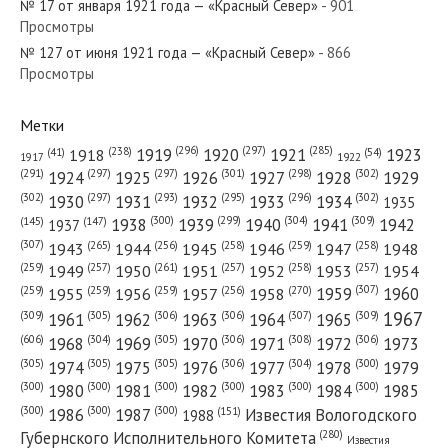
№ 17 от января 1921 года — «Красный Север»
- 901
Просмотры
№ 127 от июня 1921 года — «Красный Север»
№ 274 от ноября 1939 года —
- 866
Просмотры
«Красный Север»
Метки
(296)
(297)
(285)
(238)
1919
1920
1921
1923
1918
(54)
(41)
1922
1917
(301)
(298)
(302)
(291)
(297)
(297)
1924
1925
1926
1927
1928
1929
(302)
(302)
(297)
(293)
(295)
(296)
1930
1931
1932
1933
1934
1935
(309)
(300)
(299)
(304)
1938
1939
1940
1941
1942
(147)
(145)
1937
(307)
(265)
(256)
(258)
(259)
(258)
1943
1944
1945
1946
1947
1948
(261)
(259)
(257)
(257)
(258)
(257)
1950
1949
1951
1952
1953
1954
(307)
(270)
(259)
(259)
(259)
(256)
1958
1959
1960
1955
1956
1957
1967
(309)
(305)
(306)
(306)
(307)
(309)
1961
1962
1963
1964
1965
(606)
(305)
(306)
(308)
(306)
(304)
1968
1969
1970
1971
1972
1973
(305)
(305)
(305)
(306)
(304)
(300)
1974
1975
1976
1977
1978
1979
(300)
(300)
(300)
(300)
(300)
(300)
1980
1981
1982
1983
1984
1985
(300)
(300)
(300)
1986
1987
Известия Вологодского
(151)
1988
(280)
Губернского Исполнительного Комитета
Известия