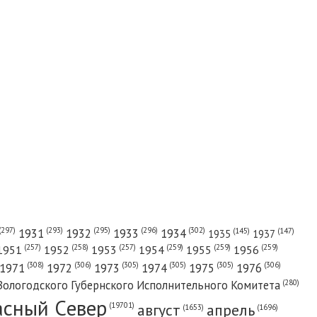
(302)
(297)
(293)
(295)
(296)
1931
1932
1933
1934
(147)
(145)
1935
1937
(257)
(258)
(257)
(259)
(259)
(259)
1951
1952
1953
1954
1955
1956
(308)
(306)
(305)
(305)
(305)
(306)
1971
1972
1973
1974
1975
1976
(280)
Вологодского Губернского Исполнительного Комитета
асный Cевер
август
апрель
(19701)
(1696)
(1653)