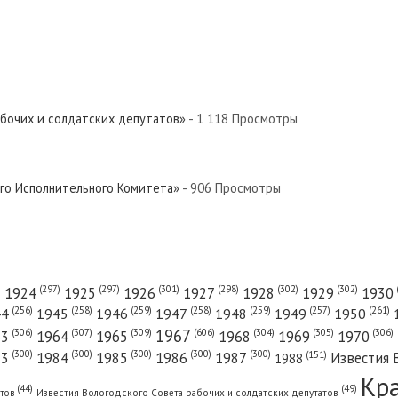
й Север»
Север»
абочих и солдатских депутатов»
- 1 118 Просмотры
ый Север»
ого Исполнительного Комитета»
- 906 Просмотры
 Север»
(301)
(298)
(302)
(302)
)
(297)
(297)
1924
1925
1926
1927
1928
1929
1930
(261)
(256)
(258)
(259)
(258)
(259)
(257)
1950
44
1945
1946
1947
1948
1949
1967
(606)
(306)
(307)
(309)
(305)
(306)
(304)
63
1964
1965
1968
1969
1970
й Север»
(300)
(300)
(300)
(300)
(300)
83
1984
1985
1986
1987
Известия 
(151)
1988
Кр
(49)
(44)
атов
Известия Вологодского Совета рабочих и солдатских депутатов