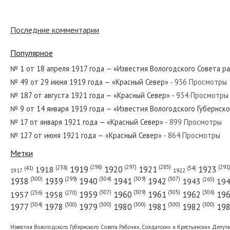
№ 289 от декабря 1977 года — «Красны
Последние комментарии
Популярное
№ 11 от января 1950 года — «Красный 
№ 1 от 18 апреля 1917 года — «Известия Вологодского Совета р
№ 49 от 29 июня 1919 года — «Красный Север»
- 936 Просмотры
№ 187 от августа 1921 года — «Красный Север»
- 934 Просмотры
№ 217 от сентября 1934 года — «Красн
№ 9 от 14 января 1919 года — «Известия Вологодского Губернск
№ 17 от января 1921 года — «Красный Север»
- 899 Просмотры
№ 127 от июня 1921 года — «Красный Север»
- 864 Просмотры
№ 265 от ноября 1972 года — «Красный
Метки
(296)
(297)
(291
(285)
(238)
1919
1920
1921
1923
1918
(54)
(41)
1922
1917
(309)
(307)
(300)
(299)
(304)
(265)
1938
1939
1940
1941
1942
1943
19
(307)
(309)
(305)
(306)
(270)
(256)
1958
1959
1960
1961
1962
19
1957
№ 233 от октября 1982 года — «Красны
(304)
(300)
(300)
(300)
(300)
(300)
1977
1978
1979
1980
1981
1982
19
Известия Вологодского Губернского Совета Рабочих, Солдатских и Крестьянских Депут