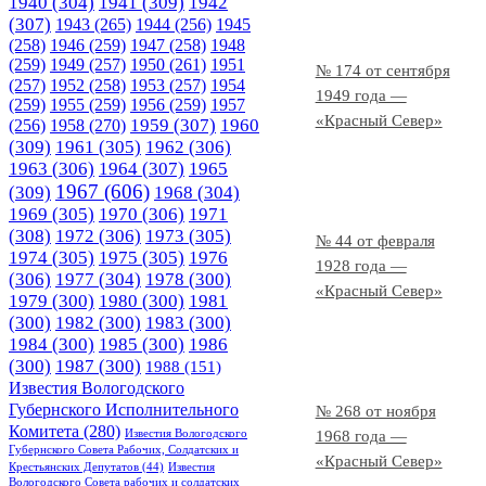
1940
(304)
1941
(309)
1942
(307)
1943
(265)
1944
(256)
1945
(258)
1946
(259)
1947
(258)
1948
(259)
1949
(257)
1950
(261)
1951
№ 174 от сентября
(257)
1952
(258)
1953
(257)
1954
1949 года —
(259)
1955
(259)
1956
(259)
1957
«Красный Север»
1958
(270)
1959
(307)
1960
(256)
(309)
1961
(305)
1962
(306)
1963
(306)
1964
(307)
1965
1967
(606)
(309)
1968
(304)
1969
(305)
1970
(306)
1971
(308)
1972
(306)
1973
(305)
№ 44 от февраля
1974
(305)
1975
(305)
1976
1928 года —
(306)
1977
(304)
1978
(300)
«Красный Север»
1979
(300)
1980
(300)
1981
(300)
1982
(300)
1983
(300)
1984
(300)
1985
(300)
1986
(300)
1987
(300)
1988
(151)
Известия Вологодского
Губернского Исполнительного
№ 268 от ноября
Комитета
(280)
Известия Вологодского
1968 года —
Губернского Совета Рабочих, Солдатских и
«Красный Север»
Крестьянских Депутатов
(44)
Известия
Вологодского Совета рабочих и солдатских