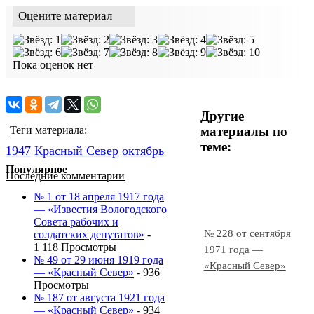
Оцените материал
Пока оценок нет
Другие
материалы по
Теги материала:
теме:
1947
Красный Cевер
октябрь
Популярное
Последние комментарии
№ 1 от 18 апреля 1917 года
— «Известия Вологодского
Совета рабочих и
№ 228 от сентября
солдатских депутатов»
-
1 118 Просмотры
1971 года —
№ 49 от 29 июня 1919 года
«Красный Север»
— «Красный Север»
- 936
Просмотры
№ 187 от августа 1921 года
— «Красный Север»
- 934