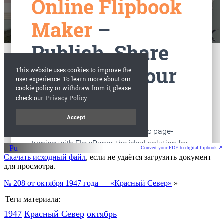
Convert your PDF to digital flipbook ↗
Скачать исходный файл
, если не удаётся загрузить документ
для просмотра.
№ 208 от октября 1947 года — «Красный Север»
»
Теги материала:
1947
Красный Cевер
октябрь