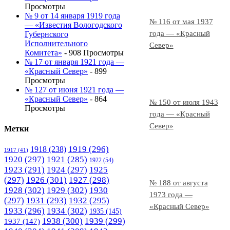
Просмотры
№ 9 от 14 января 1919 года
№ 116 от мая 1937
— «Известия Вологодского
года — «Красный
Губернского
Исполнительного
Север»
Комитета»
- 908 Просмотры
№ 17 от января 1921 года —
«Красный Север»
- 899
Просмотры
№ 127 от июня 1921 года —
«Красный Север»
- 864
№ 150 от июля 1943
Просмотры
года — «Красный
Север»
Метки
1919
(296)
1918
(238)
1917
(41)
1920
(297)
1921
(285)
1922
(54)
1923
(291)
1924
(297)
1925
(297)
1926
(301)
1927
(298)
№ 188 от августа
1928
(302)
1929
(302)
1930
1973 года —
(297)
1931
(293)
1932
(295)
«Красный Север»
1933
(296)
1934
(302)
1935
(145)
1938
(300)
1939
(299)
1937
(147)