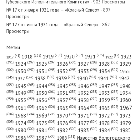
Губернского Исполнительного Комитета»
- 903 Просмотры
№ 17 от января 1921 года — «Красный Север»
- 897
Просмотры
№ 127 от июня 1921 года — «Красный Север»
- 862
№ 41 от февраля 1983 года — «Красный Север»
Просмотры
Метки
(296)
(297)
(285)
(238)
1919
1920
1921
1923
1918
(54)
(41)
1922
1917
№ 87 от апреля 1984 года — «Красный Север»
(301)
(298)
(302)
(291)
(297)
(297)
1924
1925
1926
1927
1928
1929
(302)
(302)
(297)
(293)
(295)
(296)
1930
1931
1932
1933
1934
1935
(309)
(300)
(299)
(304)
1938
1939
1940
1941
1942
(147)
(145)
1937
(307)
(265)
(256)
(258)
(259)
(258)
1943
1944
1945
1946
1947
1948
(261)
(259)
(257)
(257)
(258)
(257)
1950
1949
1951
1952
1953
1954
№ 67 от марта 1970 года — «Красный Север»
(307)
(270)
(259)
(259)
(259)
(256)
1958
1959
1960
1955
1956
1957
1967
(309)
(305)
(306)
(306)
(307)
(309)
1961
1962
1963
1964
1965
(606)
(305)
(306)
(308)
(306)
(304)
1968
1969
1970
1971
1972
1973
(305)
(305)
(305)
(306)
(304)
(300)
1974
1975
1976
1977
1978
1979
(300)
(300)
(300)
(300)
(300)
(300)
1980
1981
1982
1983
1984
1985
(300)
(300)
(300)
1986
1987
Известия Вологодского
(151)
1988