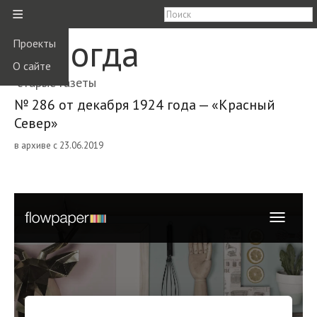
≡
Вологда
Проекты
О сайте
старые газеты
№ 286 от декабря 1924 года — «Красный
Север»
в архиве с 23.06.2019