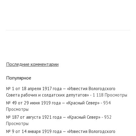
№ 290 от декабря 1973 года — «Красный Север»
№ 228 от ноября 1945 года — «Красный Север»
Последние комментарии
Популярное
№ 1 от 18 апреля 1917 года — «Известия Вологодского
№ 237 от октября 1963 года — «Красный Север»
Совета рабочих и солдатских депутатов»
- 1 118 Просмотры
№ 49 от 29 июня 1919 года — «Красный Север»
- 934
Просмотры
№ 187 от августа 1921 года — «Красный Север»
- 932
Просмотры
№ 282 от декабря 1934 года — «Красный Север»
№ 9 от 14 января 1919 года — «Известия Вологодского