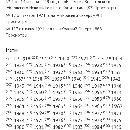
№ 9 от 14 января 1919 года — «Известия Вологодского
Губернского Исполнительного Комитета»
- 909 Просмотры
№ 17 от января 1921 года — «Красный Север»
- 901
Просмотры
№ 127 от июня 1921 года — «Красный Север»
- 868
№ 173 от июля 1985 года — «Красный Север»
Просмотры
Метки
(296)
(297)
(285)
(238)
1919
1920
1921
1923
1918
(54)
(41)
1922
1917
№ 151 от июня 1973 года — «Красный Север»
(301)
(298)
(302)
(291)
(297)
(297)
1924
1925
1926
1927
1928
1929
(302)
(302)
(297)
(293)
(295)
(296)
1930
1931
1932
1933
1934
1935
(309)
(300)
(299)
(304)
1938
1939
1940
1941
1942
(147)
(145)
1937
(307)
(265)
(256)
(258)
(259)
(258)
1943
1944
1945
1946
1947
1948
(261)
(259)
(257)
(257)
(258)
(257)
1950
1949
1951
1952
1953
1954
№ 53 от марта 1981 года — «Красный Север»
(307)
(270)
(259)
(259)
(259)
(256)
1958
1959
1960
1955
1956
1957
1967
(309)
(305)
(306)
(306)
(307)
(309)
1961
1962
1963
1964
1965
(606)
(305)
(306)
(308)
(306)
(304)
1968
1969
1970
1971
1972
1973
(305)
(305)
(305)
(306)
(304)
(300)
1974
1975
1976
1977
1978
1979
(300)
(300)
(300)
(300)
(300)
(300)
1980
1981
1982
1983
1984
1985