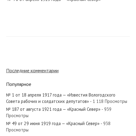
№ 12 от января 1930 года — «Красный Север»
№ 17 от января 1986 года — «Красный Север»
Последние комментарии
Популярное
№ 1 от 18 апреля 1917 года — «Известия Вологодского
№ 98 от апреля 1941 года — «Красный Север»
Совета рабочих и солдатских депутатов»
- 1 118 Просмотры
№ 187 от августа 1921 года — «Красный Север»
- 939
Просмотры
№ 49 от 29 июня 1919 года — «Красный Север»
- 938
Просмотры
№ 269 от ноября 1974 года — «Красный Север»