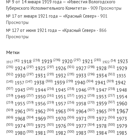
№ 9 от 14 января 1919 года — «Известия Вологодского
Губернского Исполнительного Комитета»
- 909 Просмотры
№ 17 от января 1921 года — «Красный Север»
- 901
Просмотры
№ 127 от июня 1921 года — «Красный Север»
- 866
№ 4 от января 1978 года — «Красный Север»
Просмотры
Метки
(296)
(297)
(285)
(238)
1919
1920
1921
1923
1918
(54)
(41)
1922
1917
№ 50 от марта 1923 года — «Красный Север»
(301)
(298)
(302)
(291)
(297)
(297)
1924
1925
1926
1927
1928
1929
(302)
(302)
(297)
(293)
(295)
(296)
1930
1931
1932
1933
1934
1935
(309)
(300)
(299)
(304)
1938
1939
1940
1941
1942
(147)
(145)
1937
(307)
(265)
(256)
(258)
(259)
(258)
1943
1944
1945
1946
1947
1948
(261)
(259)
(257)
(257)
(258)
(257)
1950
1949
1951
1952
1953
1954
№ 259 от ноября 1924 года — «Красный Север»
(307)
(270)
(259)
(259)
(259)
(256)
1958
1959
1960
1955
1956
1957
1967
(309)
(305)
(306)
(306)
(307)
(309)
1961
1962
1963
1964
1965
(606)
(305)
(306)
(308)
(306)
(304)
1968
1969
1970
1971
1972
1973
(305)
(305)
(305)
(306)
(304)
(300)
1974
1975
1976
1977
1978
1979
(300)
(300)
(300)
(300)
(300)
(300)
1980
1981
1982
1983
1984
1985