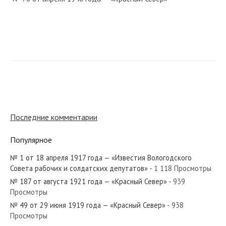
№ 157 от августа 1958 года — «Красный Север»
№ 87 от апреля 1941 года — «Красный Север»
Последние комментарии
Популярное
№ 1 от 18 апреля 1917 года — «Известия Вологодского
№ 173 от сентября 1955 года — «Красный Север»
Совета рабочих и солдатских депутатов»
- 1 118 Просмотры
№ 187 от августа 1921 года — «Красный Север»
- 939
Просмотры
№ 49 от 29 июня 1919 года — «Красный Север»
- 938
Просмотры
№ 125 от мая 1973 года — «Красный Север»