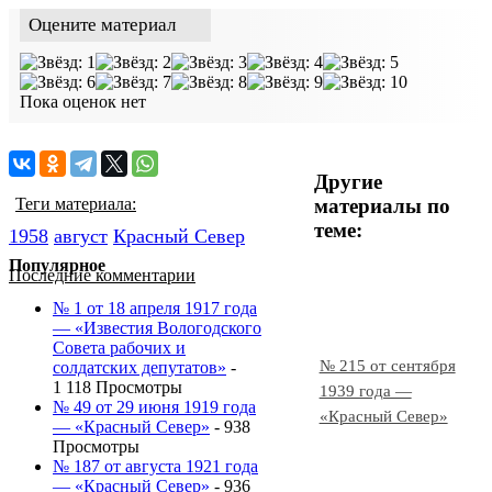
Оцените материал
Пока оценок нет
Другие
материалы по
Теги материала:
теме:
1958
август
Красный Cевер
Популярное
Последние комментарии
№ 1 от 18 апреля 1917 года
— «Известия Вологодского
Совета рабочих и
№ 215 от сентября
солдатских депутатов»
-
1 118 Просмотры
1939 года —
№ 49 от 29 июня 1919 года
«Красный Север»
— «Красный Север»
- 938
Просмотры
№ 187 от августа 1921 года
— «Красный Север»
- 936