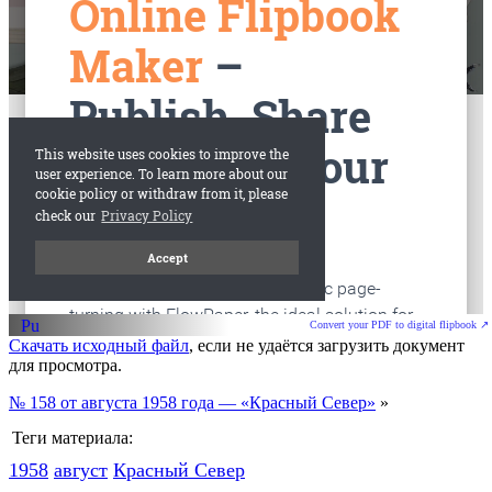
старые газеты
Вологда
Convert your PDF to digital flipbook ↗
Скачать исходный файл
, если не удаётся загрузить документ
для просмотра.
№ 158 от августа 1958 года — «Красный Север»
»
Теги материала:
1958
август
Красный Cевер