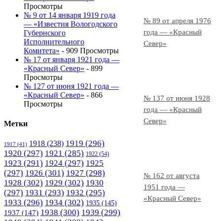
Просмотры
№ 9 от 14 января 1919 года
№ 89 от апреля 1976
— «Известия Вологодского
года — «Красный
Губернского
Исполнительного
Север»
Комитета»
- 909 Просмотры
№ 17 от января 1921 года —
«Красный Север»
- 899
Просмотры
№ 127 от июня 1921 года —
«Красный Север»
- 866
№ 137 от июня 1928
Просмотры
года — «Красный
Север»
Метки
1919
(296)
1918
(238)
1917
(41)
1920
(297)
1921
(285)
1922
(54)
1923
(291)
1924
(297)
1925
(297)
1926
(301)
1927
(298)
№ 162 от августа
1928
(302)
1929
(302)
1930
1951 года —
(297)
1931
(293)
1932
(295)
«Красный Север»
1933
(296)
1934
(302)
1935
(145)
1938
(300)
1939
(299)
1937
(147)