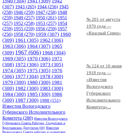
1940
(304)
1941
(309)
1942
(307)
1943
(265)
1944
(256)
1945
(258)
1946
(259)
1947
(258)
1948
(259)
1949
(257)
1950
(261)
1951
№ 201 от августа
(257)
1952
(258)
1953
(257)
1954
1970 года —
(259)
1955
(259)
1956
(259)
1957
«Красный Север»
1958
(270)
1959
(307)
1960
(256)
(309)
1961
(305)
1962
(306)
1963
(306)
1964
(307)
1965
1967
(606)
(309)
1968
(304)
1969
(305)
1970
(306)
1971
(308)
1972
(306)
1973
(305)
№ 124 от 16 июня
1974
(305)
1975
(305)
1976
1918 года —
(306)
1977
(304)
1978
(300)
«Известия
1979
(300)
1980
(300)
1981
Вологодского
(300)
1982
(300)
1983
(300)
Губернского
1984
(300)
1985
(300)
1986
(300)
1987
(300)
Исполнительного
1988
(151)
Известия Вологодского
Комитета»...
Губернского Исполнительного
Комитета
(280)
Известия Вологодского
Губернского Совета Рабочих, Солдатских и
Крестьянских Депутатов
(44)
Известия
Вологодского Совета рабочих и солдатских