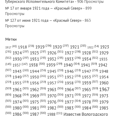
Губернского Исполнительного Комитета»
- 906 Просмотры
№ 17 от января 1921 года — «Красный Север»
- 899
Просмотры
№ 127 от июня 1921 года — «Красный Север»
- 863
№ 115 от 19 сентября 1919 года — «Красный Север»
Просмотры
Метки
(296)
(297)
(285)
(238)
1919
1920
1921
1923
1918
(54)
(41)
1922
1917
№ 95 от апреля 1959 года — «Красный Север»
(301)
(298)
(302)
(291)
(297)
(297)
1924
1925
1926
1927
1928
1929
(302)
(302)
(297)
(293)
(295)
(296)
1930
1931
1932
1933
1934
1935
(309)
(300)
(299)
(304)
1938
1939
1940
1941
1942
(147)
(145)
1937
(307)
(265)
(256)
(258)
(259)
(258)
1943
1944
1945
1946
1947
1948
(261)
(259)
(257)
(257)
(258)
(257)
1950
1949
1951
1952
1953
1954
№ 28 от февраля 1923 года — «Красный Север»
(307)
(270)
(259)
(259)
(259)
(256)
1958
1959
1960
1955
1956
1957
1967
(309)
(305)
(306)
(306)
(307)
(309)
1961
1962
1963
1964
1965
(606)
(305)
(306)
(308)
(306)
(304)
1968
1969
1970
1971
1972
1973
(305)
(305)
(305)
(306)
(304)
(300)
1974
1975
1976
1977
1978
1979
(300)
(300)
(300)
(300)
(300)
(300)
1980
1981
1982
1983
1984
1985
(300)
(300)
(300)
1986
1987
Известия Вологодского
(151)
1988