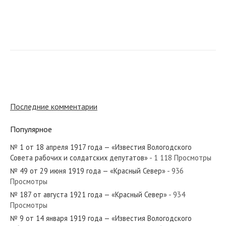
№ 50 от февраля 1924 года — «Красный Север»
№ 194 от августа 1959 года — «Красный Север»
Последние комментарии
Популярное
№ 1 от 18 апреля 1917 года — «Известия Вологодского
№ 231 от октября 1921 года — «Красный Север»
Совета рабочих и солдатских депутатов»
- 1 118 Просмотры
№ 49 от 29 июня 1919 года — «Красный Север»
- 936
Просмотры
№ 187 от августа 1921 года — «Красный Север»
- 934
Просмотры
№ 230 от октября 1938 года — «Красный Север»
№ 9 от 14 января 1919 года — «Известия Вологодского