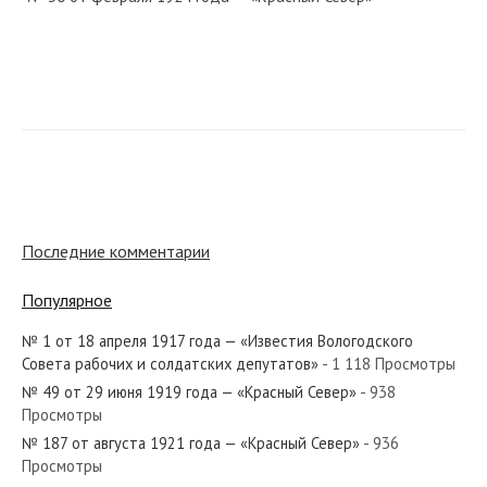
№ 160 от июля 1981 года — «Красный Север»
№ 211 от сентября 1923 года — «Красный Север»
Последние комментарии
Популярное
№ 1 от 18 апреля 1917 года — «Известия Вологодского
№ 101 от мая 1953 года — «Красный Север»
Совета рабочих и солдатских депутатов»
- 1 118 Просмотры
№ 49 от 29 июня 1919 года — «Красный Север»
- 938
Просмотры
№ 187 от августа 1921 года — «Красный Север»
- 936
Просмотры
№ 206 от октября 1952 года — «Красный Север»