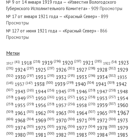
№ 9 от 14 января 1919 года — «Известия Вологодского
Губернского Исполнительного Комитета»
- 909 Просмотры
№ 17 от января 1921 года — «Красный Север»
- 899
Просмотры
№ 127 от июня 1921 года — «Красный Север»
- 866
№ 167 от июля 1974 года — «Красный Север»
Просмотры
Метки
(296)
(297)
(285)
(238)
1919
1920
1921
1923
1918
(54)
(41)
1922
1917
№ 27 от 3 июня 1919 года — «Красный Север»
(301)
(298)
(302)
(291)
(297)
(297)
1924
1925
1926
1927
1928
1929
(302)
(302)
(297)
(293)
(295)
(296)
1930
1931
1932
1933
1934
1935
(309)
(300)
(299)
(304)
1938
1939
1940
1941
1942
(147)
(145)
1937
(307)
(265)
(256)
(258)
(259)
(258)
1943
1944
1945
1946
1947
1948
(261)
(259)
(257)
(257)
(258)
(257)
1950
1949
1951
1952
1953
1954
№ 220 от сентября 1974 года — «Красный Север»
(307)
(270)
(259)
(259)
(259)
(256)
1958
1959
1960
1955
1956
1957
1967
(309)
(305)
(306)
(306)
(307)
(309)
1961
1962
1963
1964
1965
(606)
(305)
(306)
(308)
(306)
(304)
1968
1969
1970
1971
1972
1973
(305)
(305)
(305)
(306)
(304)
(300)
1974
1975
1976
1977
1978
1979
(300)
(300)
(300)
(300)
(300)
(300)
1980
1981
1982
1983
1984
1985