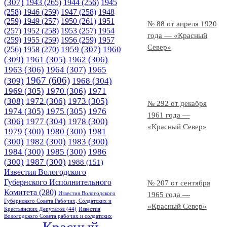
(307)
1943
(265)
1944
(256)
1945
(258)
1946
(259)
1947
(258)
1948
(259)
1949
(257)
1950
(261)
1951
№ 88 от апреля 1920
(257)
1952
(258)
1953
(257)
1954
года — «Красный
(259)
1955
(259)
1956
(259)
1957
Север»
1958
(270)
1959
(307)
1960
(256)
(309)
1961
(305)
1962
(306)
1963
(306)
1964
(307)
1965
1967
(606)
(309)
1968
(304)
1969
(305)
1970
(306)
1971
(308)
1972
(306)
1973
(305)
№ 292 от декабря
1974
(305)
1975
(305)
1976
1961 года —
(306)
1977
(304)
1978
(300)
«Красный Север»
1979
(300)
1980
(300)
1981
(300)
1982
(300)
1983
(300)
1984
(300)
1985
(300)
1986
(300)
1987
(300)
1988
(151)
Известия Вологодского
Губернского Исполнительного
№ 207 от сентября
Комитета
(280)
Известия Вологодского
1965 года —
Губернского Совета Рабочих, Солдатских и
«Красный Север»
Крестьянских Депутатов
(44)
Известия
Вологодского Совета рабочих и солдатских
Красный