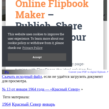
Convert your PDF to digital flipbook ↗
Скачать исходный файл
, если не удаётся загрузить документ
для просмотра.
№ 13 от января 1964 года — «Красный Север»
»
Теги материала:
1964
Красный Cевер
январь