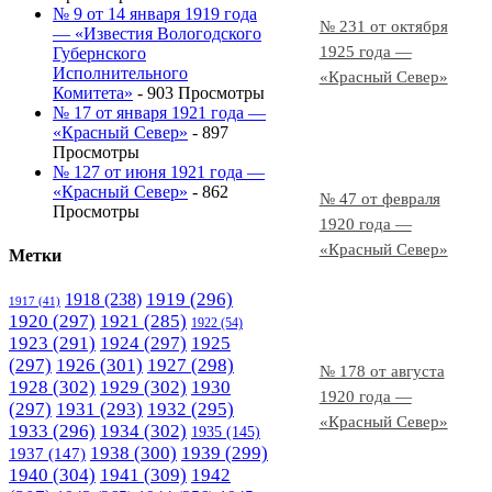
№ 9 от 14 января 1919 года
№ 231 от октября
— «Известия Вологодского
1925 года —
Губернского
Исполнительного
«Красный Север»
Комитета»
- 903 Просмотры
№ 17 от января 1921 года —
«Красный Север»
- 897
Просмотры
№ 127 от июня 1921 года —
«Красный Север»
- 862
№ 47 от февраля
Просмотры
1920 года —
«Красный Север»
Метки
1919
(296)
1918
(238)
1917
(41)
1920
(297)
1921
(285)
1922
(54)
1923
(291)
1924
(297)
1925
(297)
1926
(301)
1927
(298)
№ 178 от августа
1928
(302)
1929
(302)
1930
1920 года —
(297)
1931
(293)
1932
(295)
«Красный Север»
1933
(296)
1934
(302)
1935
(145)
1938
(300)
1939
(299)
1937
(147)
1940
(304)
1941
(309)
1942