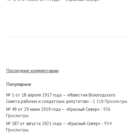
№ 192 от 19 декабря 1919 года — «Красный Север»
№ 244 от декабря 1947 года — «Красный Север»
Последние комментарии
Популярное
№ 1 от 18 апреля 1917 года — «Известия Вологодского
№ 280 от декабря 1940 года — «Красный Север»
Совета рабочих и солдатских депутатов»
- 1 118 Просмотры
№ 49 от 29 июня 1919 года — «Красный Север»
- 936
Просмотры
№ 187 от августа 1921 года — «Красный Север»
- 934
Просмотры
№ 195 от августа 1926 года — «Красный Север»