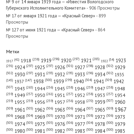
№ 9 от 14 января 1919 года — «Известия Вологодского
Губернского Исполнительного Комитета»
- 906 Просмотры
№ 17 от января 1921 года — «Красный Север»
- 899
Просмотры
№ 127 от июня 1921 года — «Красный Север»
- 864
№ 112 от июня 1949 года — «Красный Север»
Просмотры
Метки
(296)
(297)
(285)
(238)
1919
1920
1921
1923
1918
(54)
(41)
1922
1917
№ 196 от октября 1951 года — «Красный Север»
(301)
(298)
(302)
(291)
(297)
(297)
1924
1925
1926
1927
1928
1929
(302)
(302)
(297)
(293)
(295)
(296)
1930
1931
1932
1933
1934
1935
(309)
(300)
(299)
(304)
1938
1939
1940
1941
1942
(147)
(145)
1937
(307)
(265)
(256)
(258)
(259)
(258)
1943
1944
1945
1946
1947
1948
(261)
(259)
(257)
(257)
(258)
(257)
1950
1949
1951
1952
1953
1954
№ 305 от декабря 1973 года — «Красный Север»
(307)
(270)
(259)
(259)
(259)
(256)
1958
1959
1960
1955
1956
1957
1967
(309)
(305)
(306)
(306)
(307)
(309)
1961
1962
1963
1964
1965
(606)
(305)
(306)
(308)
(306)
(304)
1968
1969
1970
1971
1972
1973
(305)
(305)
(305)
(306)
(304)
(300)
1974
1975
1976
1977
1978
1979
(300)
(300)
(300)
(300)
(300)
(300)
1980
1981
1982
1983
1984
1985