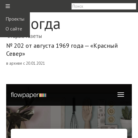
≡
Вологда
Проекты
О сайте
старые газеты
№ 202 от августа 1969 года — «Красный
Север»
в архиве с 20.01.2021