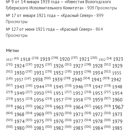
№ 9 от 14 января 1919 года — «Известия Вологодского
Губернского Исполнительного Комитета»
- 909 Просмотры
№ 17 от января 1921 года — «Красный Север»
- 899
Просмотры
№ 127 от июня 1921 года — «Красный Север»
- 864
№ 295 от декабря 1983 года — «Красный Север»
Просмотры
Метки
(296)
(297)
(285)
(238)
1919
1920
1921
1923
1918
(54)
(41)
1922
1917
№ 155 от июля 1931 года — «Красный Север»
(301)
(298)
(302)
(291)
(297)
(297)
1924
1925
1926
1927
1928
1929
(302)
(302)
(297)
(293)
(295)
(296)
1930
1931
1932
1933
1934
1935
(309)
(300)
(299)
(304)
1938
1939
1940
1941
1942
(147)
(145)
1937
(307)
(265)
(256)
(258)
(259)
(258)
1943
1944
1945
1946
1947
1948
(261)
(259)
(257)
(257)
(258)
(257)
1950
1949
1951
1952
1953
1954
№ 283 от декабря 1923 года — «Красный Север»
(307)
(270)
(259)
(259)
(259)
(256)
1958
1959
1960
1955
1956
1957
1967
(309)
(305)
(306)
(306)
(307)
(309)
1961
1962
1963
1964
1965
(606)
(305)
(306)
(308)
(306)
(304)
1968
1969
1970
1971
1972
1973
(305)
(305)
(305)
(306)
(304)
(300)
1974
1975
1976
1977
1978
1979
(300)
(300)
(300)
(300)
(300)
(300)
1980
1981
1982
1983
1984
1985