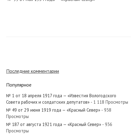
№ 121 от мая 1975 года — «Красный Север»
№ 50 от марта 1947 года — «Красный Север»
Последние комментарии
Популярное
№ 1 от 18 апреля 1917 года — «Известия Вологодского
№ 171 от августа 1956 года — «Красный Север»
Совета рабочих и солдатских депутатов»
- 1 118 Просмотры
№ 49 от 29 июня 1919 года — «Красный Север»
- 938
Просмотры
№ 187 от августа 1921 года — «Красный Север»
- 936
Просмотры
№ 27 от февраля 1983 года — «Красный Север»