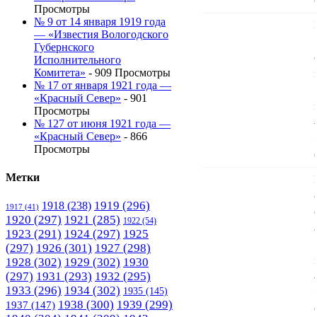
Просмотры
№ 9 от 14 января 1919 года
— «Известия Вологодского
Губернского
Исполнительного
Комитета»
- 909 Просмотры
№ 17 от января 1921 года —
«Красный Север»
- 901
Просмотры
№ 127 от июня 1921 года —
«Красный Север»
- 866
Просмотры
Метки
1919
(296)
1918
(238)
1917
(41)
1920
(297)
1921
(285)
1922
(54)
1923
(291)
1924
(297)
1925
(297)
1926
(301)
1927
(298)
1928
(302)
1929
(302)
1930
(297)
1931
(293)
1932
(295)
1933
(296)
1934
(302)
1935
(145)
1938
(300)
1939
(299)
1937
(147)