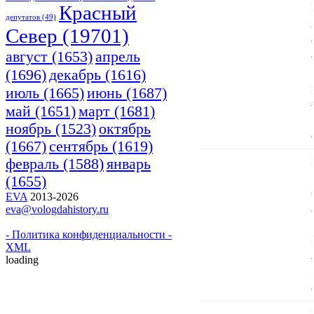
Красный
депутатов
(49)
Cевер
(19701)
апрель
август
(1653)
(1696)
декабрь
(1616)
июнь
(1687)
июль
(1665)
март
(1681)
май
(1651)
ноябрь
(1523)
октябрь
(1667)
сентябрь
(1619)
февраль
(1588)
январь
(1655)
EVA
2013-2026
eva@vologdahistory.ru
- Политика конфиденциальности -
XML
loading