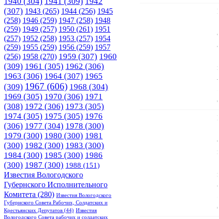
1940
(304)
1941
(309)
1942
(307)
1943
(265)
1944
(256)
1945
(258)
1946
(259)
1947
(258)
1948
(259)
1949
(257)
1950
(261)
1951
(257)
1952
(258)
1953
(257)
1954
(259)
1955
(259)
1956
(259)
1957
1958
(270)
1959
(307)
1960
(256)
(309)
1961
(305)
1962
(306)
1963
(306)
1964
(307)
1965
1967
(606)
(309)
1968
(304)
1969
(305)
1970
(306)
1971
(308)
1972
(306)
1973
(305)
1974
(305)
1975
(305)
1976
(306)
1977
(304)
1978
(300)
1979
(300)
1980
(300)
1981
(300)
1982
(300)
1983
(300)
1984
(300)
1985
(300)
1986
(300)
1987
(300)
1988
(151)
Известия Вологодского
Губернского Исполнительного
Комитета
(280)
Известия Вологодского
Губернского Совета Рабочих, Солдатских и
Крестьянских Депутатов
(44)
Известия
Вологодского Совета рабочих и солдатских