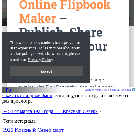
старые газеты
Вологда
Convert your PDF to digital flipbook
Скачать исходный файл
, если не удаётся загрузить документ
для просмотра.
№ 54 от марта 1925 года — «Красный Север»
»
Теги материала:
1925
Красный Cевер
март