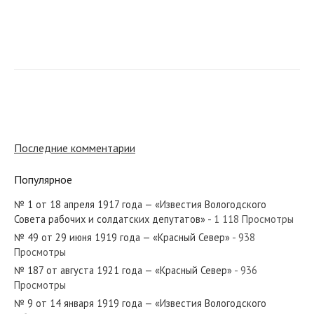
№ 85 от апреля 1935 года — «Красный Север»
№ 166 от августа 1954 года — «Красный Север»
Последние комментарии
Популярное
№ 1 от 18 апреля 1917 года — «Известия Вологодского
№ 111 от июня 1956 года — «Красный Север»
Совета рабочих и солдатских депутатов»
- 1 118 Просмотры
№ 49 от 29 июня 1919 года — «Красный Север»
- 938
Просмотры
№ 187 от августа 1921 года — «Красный Север»
- 936
Просмотры
№ 76 от апреля 1952 года — «Красный Север»
№ 9 от 14 января 1919 года — «Известия Вологодского