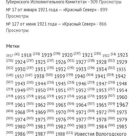
Губернского Исполнительного Комитета»
- 909 Просмотры
№ 17 от января 1921 года — «Красный Север»
- 899
Просмотры
№ 127 от июня 1921 года — «Красный Север»
- 866
№ 256 от ноября 1979 года — «Красный Север»
Просмотры
Метки
(296)
(297)
(285)
(238)
1919
1920
1921
1923
1918
(54)
(41)
1922
1917
№ 94 от мая 1954 года — «Красный Север»
(301)
(298)
(302)
(291)
(297)
(297)
1924
1925
1926
1927
1928
1929
(302)
(302)
(297)
(293)
(295)
(296)
1930
1931
1932
1933
1934
1935
(309)
(300)
(299)
(304)
1938
1939
1940
1941
1942
(147)
(145)
1937
(307)
(265)
(256)
(258)
(259)
(258)
1943
1944
1945
1946
1947
1948
(261)
(259)
(257)
(257)
(258)
(257)
1950
1949
1951
1952
1953
1954
№ 245 от октября 1973 года — «Красный Север»
(307)
(270)
(259)
(259)
(259)
(256)
1958
1959
1960
1955
1956
1957
1967
(309)
(305)
(306)
(306)
(307)
(309)
1961
1962
1963
1964
1965
(606)
(305)
(306)
(308)
(306)
(304)
1968
1969
1970
1971
1972
1973
(305)
(305)
(305)
(306)
(304)
(300)
1974
1975
1976
1977
1978
1979
(300)
(300)
(300)
(300)
(300)
(300)
1980
1981
1982
1983
1984
1985
(300)
(300)
(300)
1986
1987
Известия Вологодского
(151)
1988