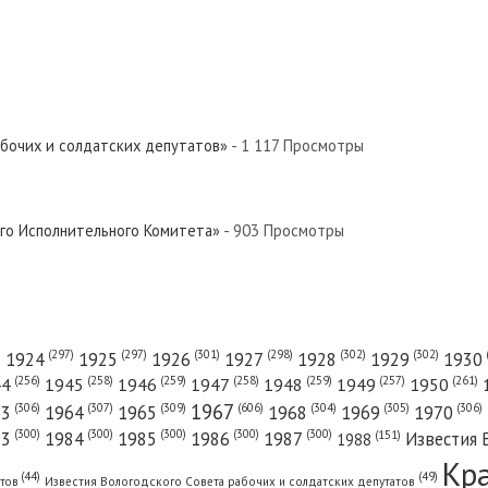
вер»
й Север»
абочих и солдатских депутатов»
- 1 117 Просмотры
 Север»
ого Исполнительного Комитета»
- 903 Просмотры
вер»
(301)
(298)
(302)
(302)
)
(297)
(297)
1924
1925
1926
1927
1928
1929
1930
(261)
(256)
(258)
(259)
(258)
(259)
(257)
1950
44
1945
1946
1947
1948
1949
1967
(606)
(306)
(307)
(309)
(305)
(306)
(304)
63
1964
1965
1968
1969
1970
Север»
(300)
(300)
(300)
(300)
(300)
83
1984
1985
1986
1987
Известия 
(151)
1988
Кр
(49)
(44)
атов
Известия Вологодского Совета рабочих и солдатских депутатов