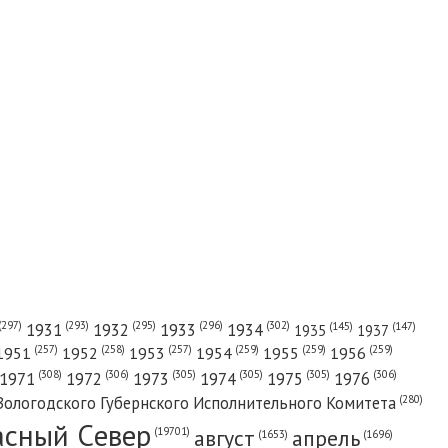
(302)
(297)
(293)
(295)
(296)
1931
1932
1933
1934
(147)
(145)
1935
1937
(257)
(258)
(257)
(259)
(259)
(259)
1951
1952
1953
1954
1955
1956
(308)
(306)
(305)
(305)
(305)
(306)
1971
1972
1973
1974
1975
1976
(280)
Вологодского Губернского Исполнительного Комитета
асный Cевер
август
апрель
(19701)
(1696)
(1653)