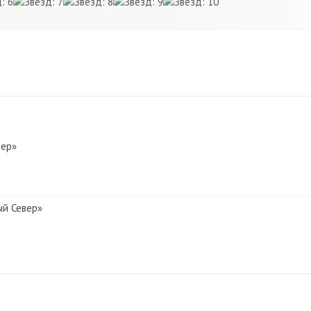
вер»
ый Север»
й Север»