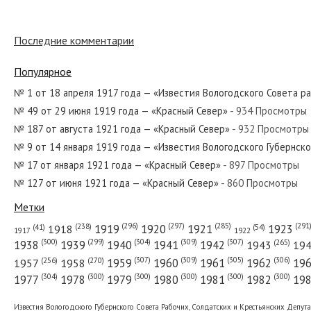
№ 124 от мая 1962 года — «Красный Се
Последние комментарии
Популярное
№ 241 от октября 1961 года — «Красны
№ 1 от 18 апреля 1917 года — «Известия Вологодского Совета р
№ 49 от 29 июня 1919 года — «Красный Север»
- 934 Просмотры
№ 187 от августа 1921 года — «Красный Север»
- 932 Просмотры
№ 271 от ноября 1925 года — «Красный
№ 9 от 14 января 1919 года — «Известия Вологодского Губернск
№ 17 от января 1921 года — «Красный Север»
- 897 Просмотры
№ 127 от июня 1921 года — «Красный Север»
- 860 Просмотры
№ 119 от мая 1967 года — «Красный Се
Метки
(296)
(297)
(291
(285)
(238)
1919
1920
1921
1923
1918
(54)
(41)
1922
1917
(309)
(307)
(300)
(299)
(304)
(265)
1938
1939
1940
1941
1942
1943
19
(307)
(309)
(305)
(306)
(270)
(256)
1958
1959
1960
1961
1962
19
1957
№ 99 от апреля 1982 года — «Красный 
(304)
(300)
(300)
(300)
(300)
(300)
1977
1978
1979
1980
1981
1982
19
Известия Вологодского Губернского Совета Рабочих, Солдатских и Крестьянских Депут