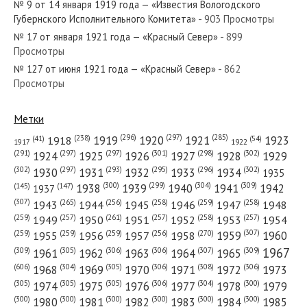
№ 9 от 14 января 1919 года — «Известия Вологодского
№ 139 от июня 1940 года — «Красный Север»
Губернского Исполнительного Комитета»
- 903 Просмотры
№ 17 от января 1921 года — «Красный Север»
- 899
Просмотры
№ 127 от июня 1921 года — «Красный Север»
- 862
Просмотры
№ 13 от января 1931 года — «Красный Север»
Метки
(296)
(297)
(285)
(238)
1919
1920
1921
1923
1918
(54)
(41)
1922
1917
(301)
(298)
(302)
(291)
(297)
(297)
1924
1925
1926
1927
1928
1929
№ 305 от декабря 1975 года — «Красный Север»
(302)
(302)
(297)
(293)
(295)
(296)
1930
1931
1932
1933
1934
1935
(309)
(300)
(299)
(304)
1938
1939
1940
1941
1942
(147)
(145)
1937
(307)
(265)
(256)
(258)
(259)
(258)
1943
1944
1945
1946
1947
1948
(261)
(259)
(257)
(257)
(258)
(257)
1950
1949
1951
1952
1953
1954
(307)
(270)
(259)
(259)
(259)
(256)
1958
1959
1960
1955
1956
1957
№ 173 от июля 1964 года — «Красный Север»
1967
(309)
(305)
(306)
(306)
(307)
(309)
1961
1962
1963
1964
1965
(606)
(305)
(306)
(308)
(306)
(304)
1968
1969
1970
1971
1972
1973
(305)
(305)
(305)
(306)
(304)
(300)
1974
1975
1976
1977
1978
1979
(300)
(300)
(300)
(300)
(300)
(300)
1980
1981
1982
1983
1984
1985