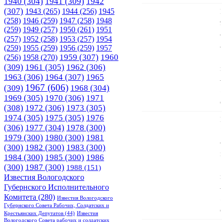
1940
(304)
1941
(309)
1942
(307)
1943
(265)
1944
(256)
1945
(258)
1946
(259)
1947
(258)
1948
(259)
1949
(257)
1950
(261)
1951
(257)
1952
(258)
1953
(257)
1954
(259)
1955
(259)
1956
(259)
1957
1958
(270)
1959
(307)
1960
(256)
(309)
1961
(305)
1962
(306)
1963
(306)
1964
(307)
1965
1967
(606)
(309)
1968
(304)
1969
(305)
1970
(306)
1971
(308)
1972
(306)
1973
(305)
1974
(305)
1975
(305)
1976
(306)
1977
(304)
1978
(300)
1979
(300)
1980
(300)
1981
(300)
1982
(300)
1983
(300)
1984
(300)
1985
(300)
1986
(300)
1987
(300)
1988
(151)
Известия Вологодского
Губернского Исполнительного
Комитета
(280)
Известия Вологодского
Губернского Совета Рабочих, Солдатских и
Крестьянских Депутатов
(44)
Известия
Вологодского Совета рабочих и солдатских