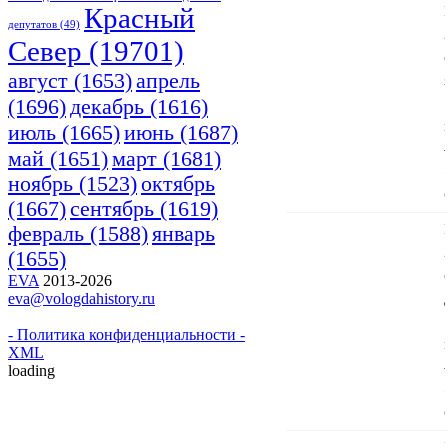
Красный
депутатов
(49)
Cевер
(19701)
апрель
август
(1653)
(1696)
декабрь
(1616)
июнь
(1687)
июль
(1665)
март
(1681)
май
(1651)
ноябрь
(1523)
октябрь
(1667)
сентябрь
(1619)
февраль
(1588)
январь
(1655)
EVA
2013-2026
eva@vologdahistory.ru
- Политика конфиденциальности -
XML
loading