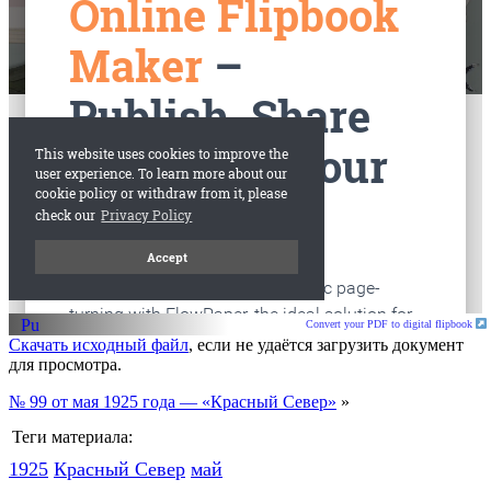
старые газеты
Вологда
Convert your PDF to digital flipbook
Скачать исходный файл
, если не удаётся загрузить документ
для просмотра.
№ 99 от мая 1925 года — «Красный Север»
»
Теги материала:
1925
Красный Cевер
май