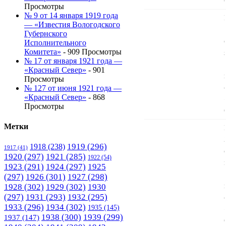
Просмотры
№ 9 от 14 января 1919 года
— «Известия Вологодского
Губернского
Исполнительного
Комитета»
- 909 Просмотры
№ 17 от января 1921 года —
«Красный Север»
- 901
Просмотры
№ 127 от июня 1921 года —
«Красный Север»
- 868
Просмотры
Метки
1919
(296)
1918
(238)
1917
(41)
1920
(297)
1921
(285)
1922
(54)
1923
(291)
1924
(297)
1925
(297)
1926
(301)
1927
(298)
1928
(302)
1929
(302)
1930
(297)
1931
(293)
1932
(295)
1933
(296)
1934
(302)
1935
(145)
1938
(300)
1939
(299)
1937
(147)