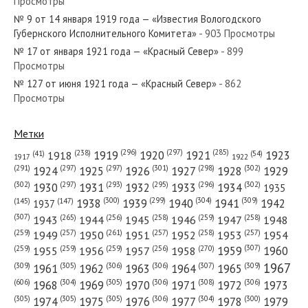
Просмотры
№ 248 от декабря 1957 года — «Красный Север»
№ 9 от 14 января 1919 года — «Известия Вологодского
Губернского Исполнительного Комитета»
- 903 Просмотры
№ 17 от января 1921 года — «Красный Север»
- 899
Просмотры
№ 127 от июня 1921 года — «Красный Север»
- 862
№ 71 от марта 1973 года — «Красный Север»
Просмотры
Метки
(296)
(297)
(285)
(238)
1919
1920
1921
1923
1918
(54)
(41)
1922
1917
№ 27 от февраля 1944 года — «Красный Север»
(301)
(298)
(302)
(291)
(297)
(297)
1924
1925
1926
1927
1928
1929
(302)
(302)
(297)
(293)
(295)
(296)
1930
1931
1932
1933
1934
1935
(309)
(300)
(299)
(304)
1938
1939
1940
1941
1942
(147)
(145)
1937
(307)
(265)
(256)
(258)
(259)
(258)
1943
1944
1945
1946
1947
1948
(261)
(259)
(257)
(257)
(258)
(257)
1950
1949
1951
1952
1953
1954
№ 187 от сентября 1951 года — «Красный Север»
(307)
(270)
(259)
(259)
(259)
(256)
1958
1959
1960
1955
1956
1957
1967
(309)
(305)
(306)
(306)
(307)
(309)
1961
1962
1963
1964
1965
(606)
(305)
(306)
(308)
(306)
(304)
1968
1969
1970
1971
1972
1973
(305)
(305)
(305)
(306)
(304)
(300)
1974
1975
1976
1977
1978
1979