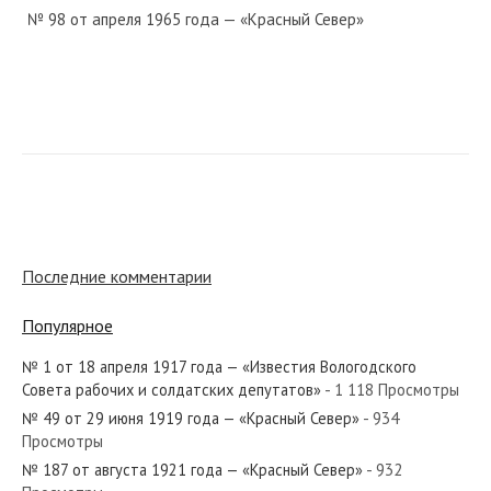
№ 98 от апреля 1965 года — «Красный Север»
№ 151 от июня 1962 года — «Красный Север»
№ 132 от июля 1950 года — «Красный Север»
Последние комментарии
Популярное
№ 1 от 18 апреля 1917 года — «Известия Вологодского
№ 200 от августа 1973 года — «Красный Север»
Совета рабочих и солдатских депутатов»
- 1 118 Просмотры
№ 49 от 29 июня 1919 года — «Красный Север»
- 934
Просмотры
№ 187 от августа 1921 года — «Красный Север»
- 932