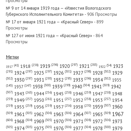
Просмотры
№ 9 от 14 января 1919 года — «Известия Вологодского
№ 267 от ноября 1927 года —
Губернского Исполнительного Комитета»
- 906 Просмотры
«Красный Север»
№ 17 от января 1921 года — «Красный Север»
- 899
Просмотры
№ 211 от сентября 1984 года —
№ 127 от июня 1921 года — «Красный Север»
- 864
Просмотры
«Красный Север»
Метки
(296)
(297)
(285)
(238)
1919
1920
1921
1923
1918
(54)
(41)
1922
1917
(301)
(298)
(302)
(291)
(297)
(297)
1924
1925
1926
1927
1928
1929
(302)
(302)
(297)
(293)
(295)
(296)
1930
1931
1932
1933
1934
1935
(309)
(300)
(299)
(304)
1938
1939
1940
1941
1942
(147)
(145)
1937
(307)
(265)
(256)
(258)
(259)
(258)
1943
1944
1945
1946
1947
1948
(261)
(259)
(257)
(257)
(258)
(257)
1950
1949
1951
1952
1953
1954
(307)
(270)
(259)
(259)
(259)
(256)
1958
1959
1960
1955
1956
1957
1967
(309)
(305)
(306)
(306)
(307)
(309)
1961
1962
1963
1964
1965
(606)
(305)
(306)
(308)
(306)
(304)
1968
1969
1970
1971
1972
1973
(305)
(305)
(305)
(306)
(304)
(300)
1974
1975
1976
1977
1978
1979