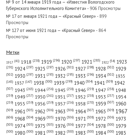
№ 9 от 14 января 1919 года — «Известия Вологодского
Губернского Исполнительного Комитета»
- 906 Просмотры
№ 17 от января 1921 года — «Красный Север»
- 899
Просмотры
№ 127 от июня 1921 года — «Красный Север»
- 864
№ 25 от января 1962 года — «Красный Север»
Просмотры
Метки
(296)
(297)
(285)
(238)
1919
1920
1921
1923
1918
(54)
(41)
1922
1917
№ 176 от июля 1970 года — «Красный Север»
(301)
(298)
(302)
(291)
(297)
(297)
1924
1925
1926
1927
1928
1929
(302)
(302)
(297)
(293)
(295)
(296)
1930
1931
1932
1933
1934
1935
(309)
(300)
(299)
(304)
1938
1939
1940
1941
1942
(147)
(145)
1937
(307)
(265)
(256)
(258)
(259)
(258)
1943
1944
1945
1946
1947
1948
(261)
(259)
(257)
(257)
(258)
(257)
1950
1949
1951
1952
1953
1954
№ 252 от октября 1974 года — «Красный Север»
(307)
(270)
(259)
(259)
(259)
(256)
1958
1959
1960
1955
1956
1957
1967
(309)
(305)
(306)
(306)
(307)
(309)
1961
1962
1963
1964
1965
(606)
(305)
(306)
(308)
(306)
(304)
1968
1969
1970
1971
1972
1973
(305)
(305)
(305)
(306)
(304)
(300)
1974
1975
1976
1977
1978
1979
(300)
(300)
(300)
(300)
(300)
(300)
1980
1981
1982
1983
1984
1985