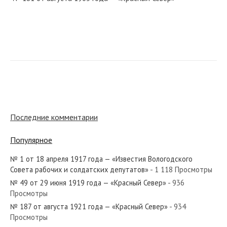
№ 216 от сентября 1972 года — «Красный Север»
№ 175 от августа 1933 года — «Красный Север»
Последние комментарии
Популярное
№ 1 от 18 апреля 1917 года — «Известия Вологодского
№ 264 от ноября 1971 года — «Красный Север»
Совета рабочих и солдатских депутатов»
- 1 118 Просмотры
№ 49 от 29 июня 1919 года — «Красный Север»
- 936
Просмотры
№ 187 от августа 1921 года — «Красный Север»
- 934
Просмотры
№ 71 от марта 1973 года — «Красный Север»