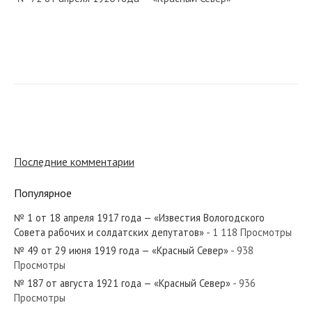
№ 21 от января 1932 года — «Красный Север»
№ 303 от декабря 1975 года — «Красный Север»
Последние комментарии
Популярное
№ 1 от 18 апреля 1917 года — «Известия Вологодского
№ 220 от сентября 1931 года — «Красный Север»
Совета рабочих и солдатских депутатов»
- 1 118 Просмотры
№ 49 от 29 июня 1919 года — «Красный Север»
- 938
Просмотры
№ 187 от августа 1921 года — «Красный Север»
- 936
Просмотры
№ 46 от февраля 1967 года — «Красный Север»