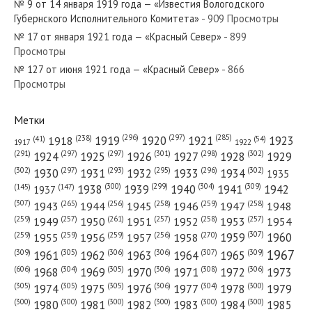
№ 9 от 14 января 1919 года — «Известия Вологодского
Губернского Исполнительного Комитета»
- 909 Просмотры
№ 17 от января 1921 года — «Красный Север»
- 899
Просмотры
№ 127 от июня 1921 года — «Красный Север»
- 866
№ 211 от сентября 1931 года — «Красный Север»
Просмотры
Метки
(296)
(297)
(285)
(238)
1919
1920
1921
1923
1918
(54)
(41)
1922
1917
№ 234 от ноября 1947 года — «Красный Север»
(301)
(298)
(302)
(291)
(297)
(297)
1924
1925
1926
1927
1928
1929
(302)
(302)
(297)
(293)
(295)
(296)
1930
1931
1932
1933
1934
1935
(309)
(300)
(299)
(304)
1938
1939
1940
1941
1942
(147)
(145)
1937
(307)
(265)
(256)
(258)
(259)
(258)
1943
1944
1945
1946
1947
1948
(261)
(259)
(257)
(257)
(258)
(257)
1950
1949
1951
1952
1953
1954
№ 208 от сентября 1972 года — «Красный Север»
(307)
(270)
(259)
(259)
(259)
(256)
1958
1959
1960
1955
1956
1957
1967
(309)
(305)
(306)
(306)
(307)
(309)
1961
1962
1963
1964
1965
(606)
(305)
(306)
(308)
(306)
(304)
1968
1969
1970
1971
1972
1973
(305)
(305)
(305)
(306)
(304)
(300)
1974
1975
1976
1977
1978
1979
(300)
(300)
(300)
(300)
(300)
(300)
1980
1981
1982
1983
1984
1985