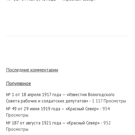
№ 122 от июня 1946 года — «Красный Север»
№ 52 от марта 1937 года — «Красный Север»
Последние комментарии
Популярное
№ 1 от 18 апреля 1917 года — «Известия Вологодского
№ 98 от мая 1950 года — «Красный Север»
Совета рабочих и солдатских депутатов»
- 1 117 Просмотры
№ 49 от 29 июня 1919 года — «Красный Север»
- 934
Просмотры
№ 187 от августа 1921 года — «Красный Север»
- 932
Просмотры
№ 90 от апреля 1961 года — «Красный Север»