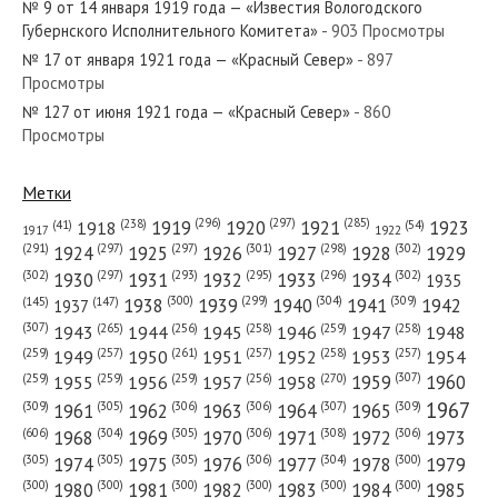
№ 9 от 14 января 1919 года — «Известия Вологодского
Губернского Исполнительного Комитета»
- 903 Просмотры
№ 17 от января 1921 года — «Красный Север»
- 897
Просмотры
№ 127 от июня 1921 года — «Красный Север»
- 860
№ 168 от июля 1934 года — «Красный Север»
Просмотры
Метки
(296)
(297)
(285)
(238)
1919
1920
1921
1923
1918
(54)
(41)
1922
1917
№ 294 от декабря 1924 года — «Красный Север»
(301)
(298)
(302)
(291)
(297)
(297)
1924
1925
1926
1927
1928
1929
(302)
(302)
(297)
(293)
(295)
(296)
1930
1931
1932
1933
1934
1935
(309)
(300)
(299)
(304)
1938
1939
1940
1941
1942
(147)
(145)
1937
(307)
(265)
(256)
(258)
(259)
(258)
1943
1944
1945
1946
1947
1948
(261)
(259)
(257)
(257)
(258)
(257)
1950
1949
1951
1952
1953
1954
№ 150 от июля 1952 года — «Красный Север»
(307)
(270)
(259)
(259)
(259)
(256)
1958
1959
1960
1955
1956
1957
1967
(309)
(305)
(306)
(306)
(307)
(309)
1961
1962
1963
1964
1965
(606)
(305)
(306)
(308)
(306)
(304)
1968
1969
1970
1971
1972
1973
(305)
(305)
(305)
(306)
(304)
(300)
1974
1975
1976
1977
1978
1979
(300)
(300)
(300)
(300)
(300)
(300)
1980
1981
1982
1983
1984
1985