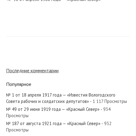
№ 9 от января 1981 года — «Красный Север»
№ 99 от апреля 1971 года — «Красный Север»
Последние комментарии
Популярное
№ 1 от 18 апреля 1917 года — «Известия Вологодского
№ 68 от апреля 1945 года — «Красный Север»
Совета рабочих и солдатских депутатов»
- 1 117 Просмотры
№ 49 от 29 июня 1919 года — «Красный Север»
- 934
Просмотры
№ 187 от августа 1921 года — «Красный Север»
- 932
Просмотры
№ 212 от сентября 1982 года — «Красный Север»