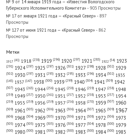
№ 9 от 14 января 1919 года — «Известия Вологодского
Губернского Исполнительного Комитета»
- 903 Просмотры
№ 17 от января 1921 года — «Красный Север»
- 897
Просмотры
№ 127 от июня 1921 года — «Красный Север»
- 862
№ 124 от июня 1931 года — «Красный Север»
Просмотры
Метки
(296)
(297)
(285)
(238)
1919
1920
1921
1923
1918
(54)
(41)
1922
1917
№ 277 от декабря 1979 года — «Красный Север»
(301)
(298)
(302)
(291)
(297)
(297)
1924
1925
1926
1927
1928
1929
(302)
(302)
(297)
(293)
(295)
(296)
1930
1931
1932
1933
1934
1935
(309)
(300)
(299)
(304)
1938
1939
1940
1941
1942
(147)
(145)
1937
(307)
(265)
(256)
(258)
(259)
(258)
1943
1944
1945
1946
1947
1948
(261)
(259)
(257)
(257)
(258)
(257)
1950
1949
1951
1952
1953
1954
№ 70 от марта 1931 года — «Красный Север»
(307)
(270)
(259)
(259)
(259)
(256)
1958
1959
1960
1955
1956
1957
1967
(309)
(305)
(306)
(306)
(307)
(309)
1961
1962
1963
1964
1965
(606)
(305)
(306)
(308)
(306)
(304)
1968
1969
1970
1971
1972
1973
(305)
(305)
(305)
(306)
(304)
(300)
1974
1975
1976
1977
1978
1979
(300)
(300)
(300)
(300)
(300)
(300)
1980
1981
1982
1983
1984
1985