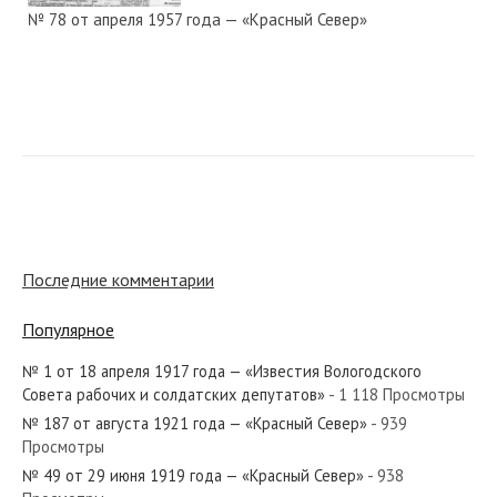
№ 78 от апреля 1957 года — «Красный Север»
№ 308 от декабря 1965 года — «Красный Север»
№ 139 от июля 1950 года — «Красный Север»
Последние комментарии
Популярное
№ 1 от 18 апреля 1917 года — «Известия Вологодского
№ 152 от июня 1960 года — «Красный Север»
Совета рабочих и солдатских депутатов»
- 1 118 Просмотры
№ 187 от августа 1921 года — «Красный Север»
- 939
Просмотры
№ 49 от 29 июня 1919 года — «Красный Север»
- 938