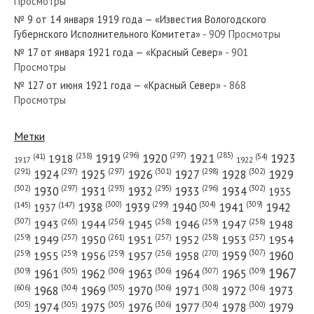
Просмотры
№ 142 от июля 1956 года — «Красный Север»
№ 9 от 14 января 1919 года — «Известия Вологодского
Губернского Исполнительного Комитета»
- 909 Просмотры
№ 17 от января 1921 года — «Красный Север»
- 901
Просмотры
№ 127 от июня 1921 года — «Красный Север»
- 868
№ 164 от июля 1933 года — «Красный Север»
Просмотры
Метки
(296)
(297)
(285)
(238)
1919
1920
1921
1923
1918
(54)
(41)
1922
1917
№ 232 от октября 1975 года — «Красный Север»
(301)
(298)
(302)
(291)
(297)
(297)
1924
1925
1926
1927
1928
1929
(302)
(302)
(297)
(293)
(295)
(296)
1930
1931
1932
1933
1934
1935
(309)
(300)
(299)
(304)
1938
1939
1940
1941
1942
(147)
(145)
1937
(307)
(265)
(256)
(258)
(259)
(258)
1943
1944
1945
1946
1947
1948
(261)
(259)
(257)
(257)
(258)
(257)
1950
1949
1951
1952
1953
1954
№ 120 от июня 1923 года — «Красный Север»
(307)
(270)
(259)
(259)
(259)
(256)
1958
1959
1960
1955
1956
1957
1967
(309)
(305)
(306)
(306)
(307)
(309)
1961
1962
1963
1964
1965
(606)
(305)
(306)
(308)
(306)
(304)
1968
1969
1970
1971
1972
1973
(305)
(305)
(305)
(306)
(304)
(300)
1974
1975
1976
1977
1978
1979