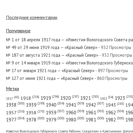
Последние комментарии
№ 113 от июня 1945 года — «Красный Север»
Популярное
№ 1 от 18 апреля 1917 года — «Известия Вологодского Совета р
№ 49 от 29 июня 1919 года — «Красный Север»
- 932 Просмотры
№ 299 от декабря 1972 года — «Красный Север»
№ 187 от августа 1921 года — «Красный Север»
- 932 Просмотры
№ 9 от 14 января 1919 года — «Известия Вологодского Губернск
№ 17 от января 1921 года — «Красный Север»
- 897 Просмотры
№ 127 от июня 1921 года — «Красный Север»
- 860 Просмотры
№ 153 от июля 1968 года — «Красный Север»
Метки
(296)
(297)
(291
(285)
(238)
1919
1920
1921
1923
1918
(54)
(41)
1922
1917
(309)
(307)
(300)
(299)
(304)
(265)
1938
1939
1940
1941
1942
1943
19
(307)
(309)
(305)
(306)
(270)
(256)
1958
1959
1960
1961
1962
19
1957
№ 70 от апреля 1956 года — «Красный Север»
(304)
(300)
(300)
(300)
(300)
(300)
1977
1978
1979
1980
1981
1982
19
Известия Вологодского Губернского Совета Рабочих, Солдатских и Крестьянских Депут