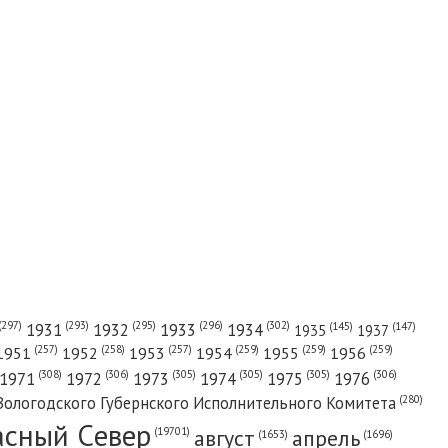
(302)
(297)
(293)
(295)
(296)
1931
1932
1933
1934
(147)
(145)
1935
1937
(257)
(258)
(257)
(259)
(259)
(259)
1951
1952
1953
1954
1955
1956
(308)
(306)
(305)
(305)
(305)
(306)
1971
1972
1973
1974
1975
1976
(280)
Вологодского Губернского Исполнительного Комитета
асный Cевер
август
апрель
(19701)
(1696)
(1653)