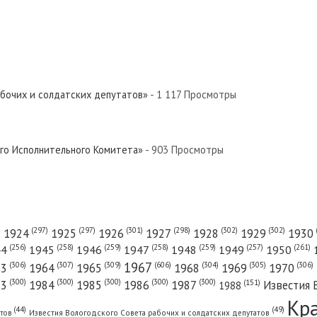
абочих и солдатских депутатов»
- 1 117 Просмотры
ого Исполнительного Комитета»
- 903 Просмотры
(301)
(298)
(302)
(302)
)
(297)
(297)
1924
1925
1926
1927
1928
1929
1930
(261)
(256)
(258)
(259)
(258)
(259)
(257)
1950
44
1945
1946
1947
1948
1949
1967
(606)
(306)
(307)
(309)
(305)
(306)
(304)
63
1964
1965
1968
1969
1970
(300)
(300)
(300)
(300)
(300)
83
1984
1985
1986
1987
Известия 
(151)
1988
Кр
(49)
(44)
атов
Известия Вологодского Совета рабочих и солдатских депутатов