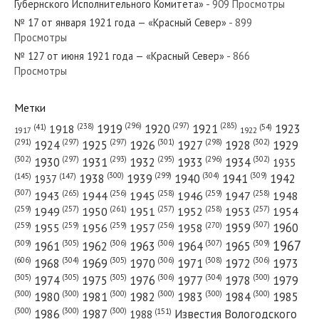
Губернского Исполнительного Комитета»
- 909 Просмотры
«Красный Север»
№ 17 от января 1921 года — «Красный Север»
- 899
Просмотры
№ 127 от июня 1921 года — «Красный Север»
№ 148 от июня 1981 года —
- 866
Просмотры
«Красный Север»
Метки
(296)
(297)
(285)
(238)
1919
1920
1921
1923
1918
(54)
(41)
1922
1917
(301)
(298)
(302)
(291)
(297)
(297)
1924
1925
1926
1927
1928
1929
(302)
(302)
(297)
(293)
(295)
(296)
1930
1931
1932
1933
1934
1935
(309)
(300)
(299)
(304)
1938
1939
1940
1941
1942
(147)
(145)
1937
(307)
(265)
(256)
(258)
(259)
(258)
1943
1944
1945
1946
1947
1948
(261)
(259)
(257)
(257)
(258)
(257)
1950
1949
1951
1952
1953
1954
(307)
(270)
(259)
(259)
(259)
(256)
1958
1959
1960
1955
1956
1957
1967
(309)
(305)
(306)
(306)
(307)
(309)
1961
1962
1963
1964
1965
(606)
(305)
(306)
(308)
(306)
(304)
1968
1969
1970
1971
1972
1973
(305)
(305)
(305)
(306)
(304)
(300)
1974
1975
1976
1977
1978
1979
(300)
(300)
(300)
(300)
(300)
(300)
1980
1981
1982
1983
1984
1985
(300)
(300)
(300)
1986
1987
Известия Вологодского
(151)
1988