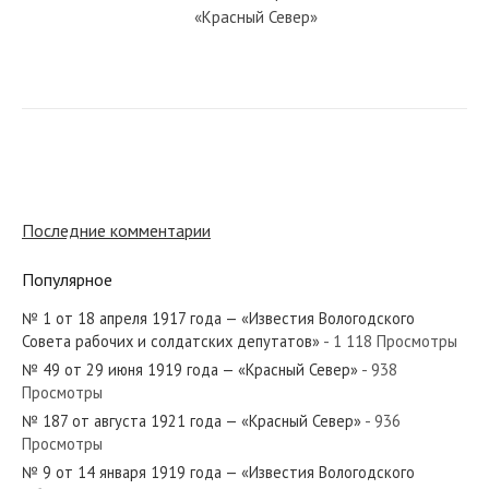
«Красный Север»
№ 149 от июля 1945 года —
«Красный Север»
№ 196 от августа 1960 года —
«Красный Север»
Последние комментарии
Популярное
№ 229 от октября 1984 года —
«Красный Север»
№ 1 от 18 апреля 1917 года — «Известия Вологодского
Совета рабочих и солдатских депутатов»
- 1 118 Просмотры
№ 49 от 29 июня 1919 года — «Красный Север»
- 938
№ 217 от сентября 1979 года —
Просмотры
«Красный Север»
№ 187 от августа 1921 года — «Красный Север»
- 936
Просмотры
№ 9 от 14 января 1919 года — «Известия Вологодского
№ 18 от января 1985 года —