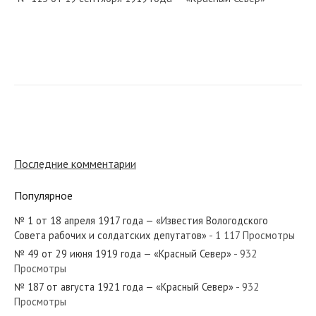
№ 285 от декабря 1987 года — «Красный Север»
№ 58 от марта 1980 года — «Красный Север»
Последние комментарии
Популярное
№ 1 от 18 апреля 1917 года — «Известия Вологодского
№ 33 от февраля 1961 года — «Красный Север»
Совета рабочих и солдатских депутатов»
- 1 117 Просмотры
№ 49 от 29 июня 1919 года — «Красный Север»
- 932
Просмотры
№ 187 от августа 1921 года — «Красный Север»
- 932
Просмотры
№ 45 от марта 1952 года — «Красный Север»