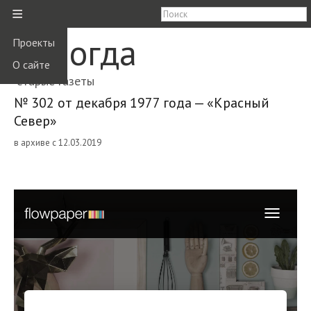
≡
Вологда
Проекты
О сайте
старые газеты
№ 302 от декабря 1977 года — «Красный
Север»
в архиве с 12.03.2019