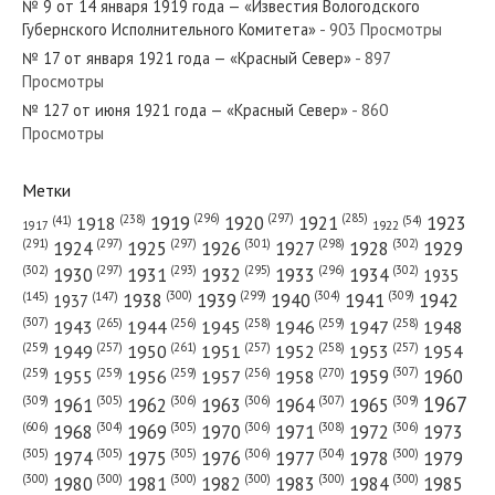
№ 9 от 14 января 1919 года — «Известия Вологодского
Губернского Исполнительного Комитета»
- 903 Просмотры
№ 17 от января 1921 года — «Красный Север»
- 897
Просмотры
№ 127 от июня 1921 года — «Красный Север»
- 860
№ 62 от марта 1944 года — «Красный Север»
Просмотры
Метки
(296)
(297)
(285)
(238)
1919
1920
1921
1923
1918
(54)
(41)
1922
1917
№ 205 от августа 1960 года — «Красный Север»
(301)
(298)
(302)
(291)
(297)
(297)
1924
1925
1926
1927
1928
1929
(302)
(302)
(297)
(293)
(295)
(296)
1930
1931
1932
1933
1934
1935
(309)
(300)
(299)
(304)
1938
1939
1940
1941
1942
(147)
(145)
1937
(307)
(265)
(256)
(258)
(259)
(258)
1943
1944
1945
1946
1947
1948
(261)
(259)
(257)
(257)
(258)
(257)
1950
1949
1951
1952
1953
1954
№ 239 от октября 1971 года — «Красный Север»
(307)
(270)
(259)
(259)
(259)
(256)
1958
1959
1960
1955
1956
1957
1967
(309)
(305)
(306)
(306)
(307)
(309)
1961
1962
1963
1964
1965
(606)
(305)
(306)
(308)
(306)
(304)
1968
1969
1970
1971
1972
1973
(305)
(305)
(305)
(306)
(304)
(300)
1974
1975
1976
1977
1978
1979
(300)
(300)
(300)
(300)
(300)
(300)
1980
1981
1982
1983
1984
1985