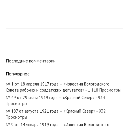
№ 173 от июля 1975 года — «Красный Север»
№ 63 от марта 1954 года — «Красный Север»
Последние комментарии
Популярное
№ 1 от 18 апреля 1917 года — «Известия Вологодского
№ 71 от апреля 1933 года — «Красный Север»
Совета рабочих и солдатских депутатов»
- 1 118 Просмотры
№ 49 от 29 июня 1919 года — «Красный Север»
- 934
Просмотры
№ 187 от августа 1921 года — «Красный Север»
- 932
Просмотры
№ 59 от марта 1961 года — «Красный Север»
№ 9 от 14 января 1919 года — «Известия Вологодского