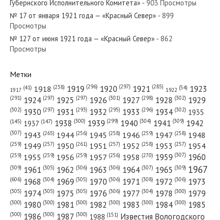
Губернского Исполнительного Комитета»
- 903 Просмотры
№ 17 от января 1921 года — «Красный Север»
- 899
Просмотры
№ 127 от июня 1921 года — «Красный Север»
- 862
№ 47 от марта 1952 года — «Красный Север»
Просмотры
Метки
(296)
(297)
(285)
(238)
1919
1920
1921
1923
1918
(54)
(41)
1922
1917
№ 56 от марта 1956 года — «Красный Север»
(301)
(298)
(302)
(291)
(297)
(297)
1924
1925
1926
1927
1928
1929
(302)
(302)
(297)
(293)
(295)
(296)
1930
1931
1932
1933
1934
1935
(309)
(300)
(299)
(304)
1938
1939
1940
1941
1942
(147)
(145)
1937
(307)
(265)
(256)
(258)
(259)
(258)
1943
1944
1945
1946
1947
1948
(261)
(259)
(257)
(257)
(258)
(257)
1950
1949
1951
1952
1953
1954
№ 30 от февраля 1938 года — «Красный Север»
(307)
(270)
(259)
(259)
(259)
(256)
1958
1959
1960
1955
1956
1957
1967
(309)
(305)
(306)
(306)
(307)
(309)
1961
1962
1963
1964
1965
(606)
(305)
(306)
(308)
(306)
(304)
1968
1969
1970
1971
1972
1973
(305)
(305)
(305)
(306)
(304)
(300)
1974
1975
1976
1977
1978
1979
(300)
(300)
(300)
(300)
(300)
(300)
1980
1981
1982
1983
1984
1985
(300)
(300)
(300)
1986
1987
Известия Вологодского
(151)
1988