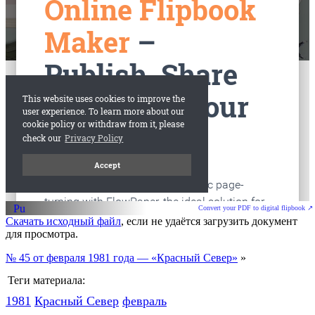
старые газеты
Вологда
Convert your PDF to digital flipbook ↗
Скачать исходный файл
, если не удаётся загрузить документ
для просмотра.
№ 45 от февраля 1981 года — «Красный Север»
»
Теги материала:
1981
Красный Cевер
февраль