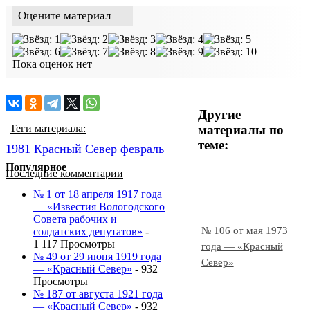
Оцените материал
Пока оценок нет
Другие
материалы по
Теги материала:
теме:
1981
Красный Cевер
февраль
Популярное
Последние комментарии
№ 1 от 18 апреля 1917 года
— «Известия Вологодского
Совета рабочих и
№ 106 от мая 1973
солдатских депутатов»
-
1 117 Просмотры
года — «Красный
№ 49 от 29 июня 1919 года
Север»
— «Красный Север»
- 932
Просмотры
№ 187 от августа 1921 года
— «Красный Север»
- 932