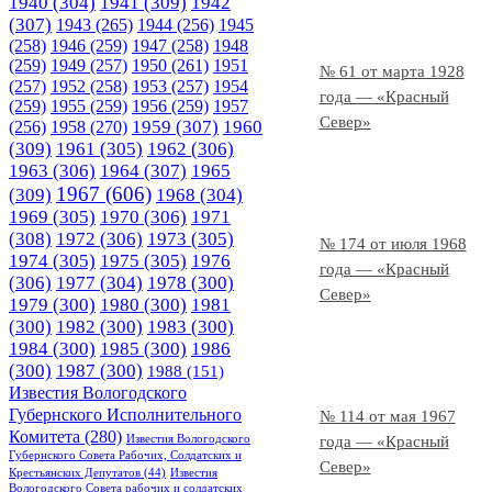
1940
(304)
1941
(309)
1942
(307)
1943
(265)
1944
(256)
1945
(258)
1946
(259)
1947
(258)
1948
(259)
1949
(257)
1950
(261)
1951
№ 61 от марта 1928
(257)
1952
(258)
1953
(257)
1954
года — «Красный
(259)
1955
(259)
1956
(259)
1957
Север»
1958
(270)
1959
(307)
1960
(256)
(309)
1961
(305)
1962
(306)
1963
(306)
1964
(307)
1965
1967
(606)
(309)
1968
(304)
1969
(305)
1970
(306)
1971
(308)
1972
(306)
1973
(305)
№ 174 от июля 1968
1974
(305)
1975
(305)
1976
года — «Красный
(306)
1977
(304)
1978
(300)
Север»
1979
(300)
1980
(300)
1981
(300)
1982
(300)
1983
(300)
1984
(300)
1985
(300)
1986
(300)
1987
(300)
1988
(151)
Известия Вологодского
Губернского Исполнительного
№ 114 от мая 1967
Комитета
(280)
Известия Вологодского
года — «Красный
Губернского Совета Рабочих, Солдатских и
Север»
Крестьянских Депутатов
(44)
Известия
Вологодского Совета рабочих и солдатских