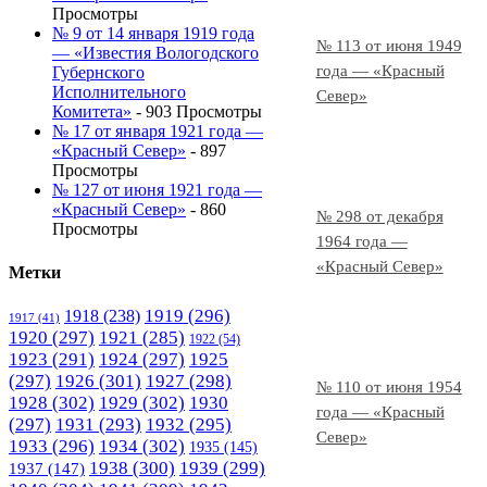
Просмотры
№ 9 от 14 января 1919 года
№ 113 от июня 1949
— «Известия Вологодского
года — «Красный
Губернского
Исполнительного
Север»
Комитета»
- 903 Просмотры
№ 17 от января 1921 года —
«Красный Север»
- 897
Просмотры
№ 127 от июня 1921 года —
«Красный Север»
- 860
№ 298 от декабря
Просмотры
1964 года —
«Красный Север»
Метки
1919
(296)
1918
(238)
1917
(41)
1920
(297)
1921
(285)
1922
(54)
1923
(291)
1924
(297)
1925
(297)
1926
(301)
1927
(298)
№ 110 от июня 1954
1928
(302)
1929
(302)
1930
года — «Красный
(297)
1931
(293)
1932
(295)
Север»
1933
(296)
1934
(302)
1935
(145)
1938
(300)
1939
(299)
1937
(147)