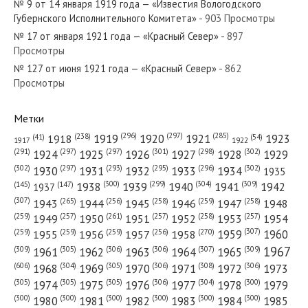
№ 9 от 14 января 1919 года — «Известия Вологодского
Губернского Исполнительного Комитета»
- 903 Просмотры
№ 17 от января 1921 года — «Красный Север»
- 897
Просмотры
№ 127 от июня 1921 года — «Красный Север»
- 862
№ 145 от июня 1970 года — «Красный Север»
Просмотры
Метки
(296)
(297)
(285)
(238)
1919
1920
1921
1923
1918
(54)
(41)
1922
1917
№ 149 от июня 1960 года — «Красный Север»
(301)
(298)
(302)
(291)
(297)
(297)
1924
1925
1926
1927
1928
1929
(302)
(302)
(297)
(293)
(295)
(296)
1930
1931
1932
1933
1934
1935
(309)
(300)
(299)
(304)
1938
1939
1940
1941
1942
(147)
(145)
1937
(307)
(265)
(256)
(258)
(259)
(258)
1943
1944
1945
1946
1947
1948
(261)
(259)
(257)
(257)
(258)
(257)
1950
1949
1951
1952
1953
1954
№ 150 от июля 1925 года — «Красный Север»
(307)
(270)
(259)
(259)
(259)
(256)
1958
1959
1960
1955
1956
1957
1967
(309)
(305)
(306)
(306)
(307)
(309)
1961
1962
1963
1964
1965
(606)
(305)
(306)
(308)
(306)
(304)
1968
1969
1970
1971
1972
1973
(305)
(305)
(305)
(306)
(304)
(300)
1974
1975
1976
1977
1978
1979
(300)
(300)
(300)
(300)
(300)
(300)
1980
1981
1982
1983
1984
1985