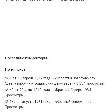
№ 1 от января 1962 года — «Красный Север»
№ 1 от января 1947 года — «Красный Север»
Последние комментарии
Популярное
№ 1 от 18 апреля 1917 года — «Известия Вологодского
№ 147 от июня 1979 года — «Красный Север»
Совета рабочих и солдатских депутатов»
- 1 117 Просмотры
№ 49 от 29 июня 1919 года — «Красный Север»
- 934
Просмотры
№ 187 от августа 1921 года — «Красный Север»
- 932
Просмотры
№ 12 от января 1937 года — «Красный Север»