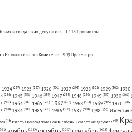
 Север»
евер»
абочих и солдатских депутатов»
- 1 118 Просмотры
й Север»
ого Исполнительного Комитета»
- 909 Просмотры
 Север»
(301)
(298)
(302)
(302)
)
(297)
(297)
1924
1925
1926
1927
1928
1929
1930
(261)
(256)
(258)
(259)
(258)
(259)
(257)
1950
44
1945
1946
1947
1948
1949
1967
(606)
(306)
(307)
(309)
(305)
(306)
(304)
63
1964
1965
1968
1969
1970
 Север»
(300)
(300)
(300)
(300)
(300)
83
1984
1985
1986
1987
Известия 
(151)
1988
Кр
(49)
(44)
атов
Известия Вологодского Совета рабочих и солдатских депутатов
ноябрь
октябрь
сентябрь
февраль
681)
(1667)
(1619)
(1523)