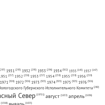
(302)
(297)
(293)
(295)
(296)
1931
1932
1933
1934
(147)
(145)
1935
1937
(257)
(258)
(257)
(259)
(259)
(259)
1951
1952
1953
1954
1955
1956
(308)
(306)
(305)
(305)
(305)
(306)
1971
1972
1973
1974
1975
1976
(280)
Вологодского Губернского Исполнительного Комитета
асный Cевер
август
апрель
(19701)
(1696)
(1653)
январь
(1655)
(1588)