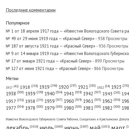
№ 42 от февраля 1984 года — «Красный
Последние комментарии
Популярное
№ 69 от марта 1972 года — «Красный С
№ 1 от 18 апреля 1917 года — «Известия Вологодского Совета р
№ 49 от 29 июня 1919 года — «Красный Север»
- 938 Просмотры
№ 187 от августа 1921 года — «Красный Север»
- 936 Просмотры
№ 305 от декабря 1965 года — «Красны
№ 9 от 14 января 1919 года — «Известия Вологодского Губернск
№ 17 от января 1921 года — «Красный Север»
- 899 Просмотры
№ 127 от июня 1921 года — «Красный Север»
- 866 Просмотры
Метки
№ 271 от ноября 1980 года — «Красный
(296)
(297)
(291
(285)
(238)
1919
1920
1921
1923
1918
(54)
(41)
1922
1917
(309)
(307)
(300)
(299)
(304)
(265)
1938
1939
1940
1941
1942
1943
19
(307)
(309)
(305)
(306)
(270)
(256)
1958
1959
1960
1961
1962
19
1957
№ 47 от февраля 1959 года — «Красный
(304)
(300)
(300)
(300)
(300)
(300)
1977
1978
1979
1980
1981
1982
19
Известия Вологодского Губернского Совета Рабочих, Солдатских и Крестьянских Депут
декабрь
июль
июнь
май
март
(1687)
(1
(1665)
(1651)
(1616)