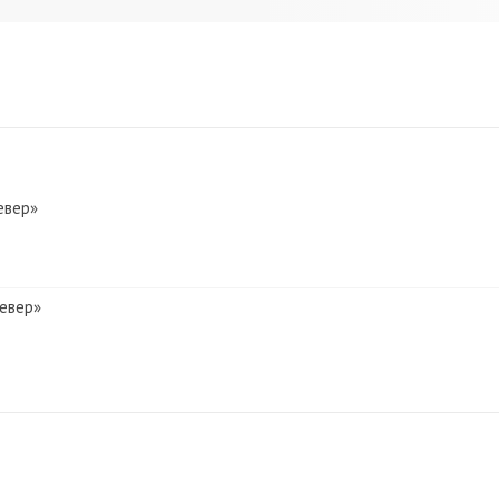
евер»
Север»
 Север»