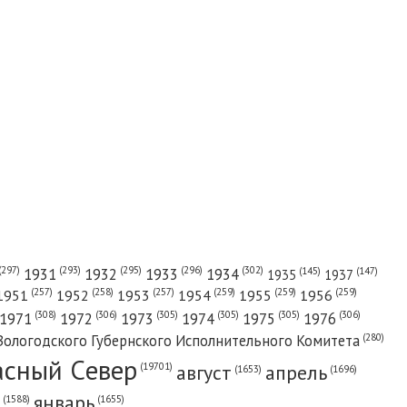
(302)
(297)
(293)
(295)
(296)
1931
1932
1933
1934
(147)
(145)
1935
1937
(257)
(258)
(257)
(259)
(259)
(259)
1951
1952
1953
1954
1955
1956
(308)
(306)
(305)
(305)
(305)
(306)
1971
1972
1973
1974
1975
1976
(280)
Вологодского Губернского Исполнительного Комитета
асный Cевер
август
апрель
(19701)
(1696)
(1653)
январь
(1655)
(1588)