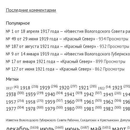
Последние комментарии
№ 131 от июня 1965 года — «Красный Север»
Популярное
№ 1 от 18 апреля 1917 года — «Известия Вологодского Совета р
№ 49 от 29 июня 1919 года — «Красный Север»
- 934 Просмотры
№ 234 от ноября 1945 года — «Красный Север»
№ 187 от августа 1921 года — «Красный Север»
- 932 Просмотры
№ 9 от 14 января 1919 года — «Известия Вологодского Губернск
№ 17 от января 1921 года — «Красный Север»
- 899 Просмотры
№ 127 от июня 1921 года — «Красный Север»
- 862 Просмотры
№ 171 от июля 1965 года — «Красный Север»
Метки
(296)
(297)
(291
(285)
(238)
1919
1920
1921
1923
1918
(54)
(41)
1922
1917
(309)
(307)
(300)
(299)
(304)
(265)
1938
1939
1940
1941
1942
1943
19
(307)
(309)
(305)
(306)
(270)
(256)
1958
1959
1960
1961
1962
19
1957
№ 133 от июня 1929 года — «Красный Север»
(304)
(300)
(300)
(300)
(300)
(300)
1977
1978
1979
1980
1981
1982
19
Известия Вологодского Губернского Совета Рабочих, Солдатских и Крестьянских Депут
декабрь
июль
июнь
май
март
(1687)
(1
(1665)
(1651)
(1616)