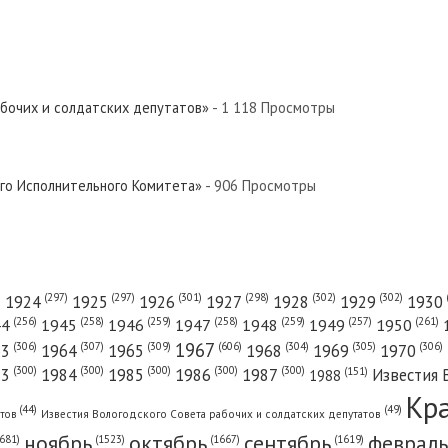
абочих и солдатских депутатов»
- 1 118 Просмотры
ого Исполнительного Комитета»
- 906 Просмотры
(301)
(298)
(302)
(302)
)
(297)
(297)
1924
1925
1926
1927
1928
1929
1930
(261)
(256)
(258)
(259)
(258)
(259)
(257)
1950
44
1945
1946
1947
1948
1949
1967
(606)
(306)
(307)
(309)
(305)
(306)
(304)
63
1964
1965
1968
1969
1970
(300)
(300)
(300)
(300)
(300)
83
1984
1985
1986
1987
Известия 
(151)
1988
Кр
(49)
(44)
атов
Известия Вологодского Совета рабочих и солдатских депутатов
ноябрь
октябрь
сентябрь
февраль
681)
(1667)
(1619)
(1523)