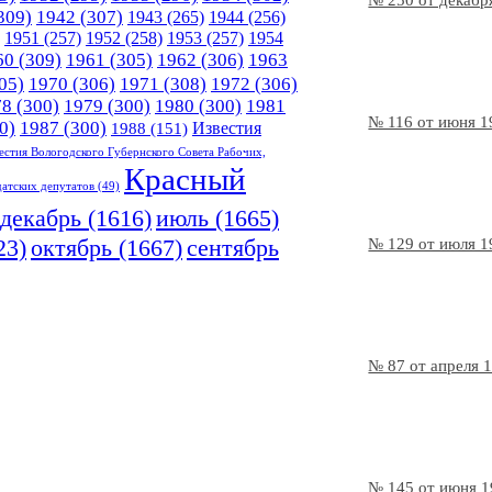
№ 250 от декабр
309)
1942
(307)
1943
(265)
1944
(256)
1951
(257)
1952
(258)
1953
(257)
1954
60
(309)
1961
(305)
1962
(306)
1963
05)
1970
(306)
1971
(308)
1972
(306)
78
(300)
1979
(300)
1980
(300)
1981
№ 116 от июня 1
0)
1987
(300)
Известия
1988
(151)
естия Вологодского Губернского Совета Рабочих,
Красный
датских депутатов
(49)
декабрь
(1616)
июль
(1665)
23)
октябрь
(1667)
сентябрь
№ 129 от июля 1
№ 87 от апреля 
№ 145 от июня 