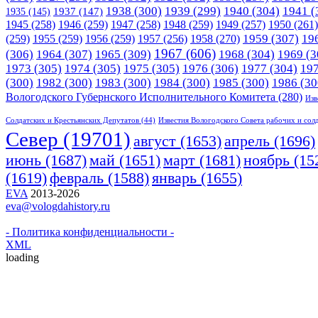
1938
(300)
1939
(299)
1940
(304)
1941
(
1935
(145)
1937
(147)
1945
(258)
1946
(259)
1947
(258)
1948
(259)
1949
(257)
1950
(261)
1958
(270)
1959
(307)
19
(259)
1955
(259)
1956
(259)
1957
(256)
1967
(606)
(306)
1964
(307)
1965
(309)
1968
(304)
1969
(3
1973
(305)
1974
(305)
1975
(305)
1976
(306)
1977
(304)
19
(300)
1982
(300)
1983
(300)
1984
(300)
1985
(300)
1986
(30
Вологодского Губернского Исполнительного Комитета
(280)
Изв
Солдатских и Крестьянских Депутатов
(44)
Известия Вологодского Совета рабочих и сол
Cевер
(19701)
апрель
(1696)
август
(1653)
июнь
(1687)
март
(1681)
май
(1651)
ноябрь
(15
(1619)
февраль
(1588)
январь
(1655)
EVA
2013-2026
eva@vologdahistory.ru
- Политика конфиденциальности -
XML
loading