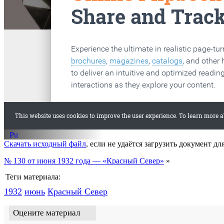
старые газеты
Вологда
Скачать исходный файл
, если не удаётся загрузить документ дл
№ 130 от июня 1932 года — «Красный Север»
»
Теги материала:
1932
июнь
Красный Cевер
Оцените материал