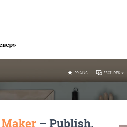
евер»