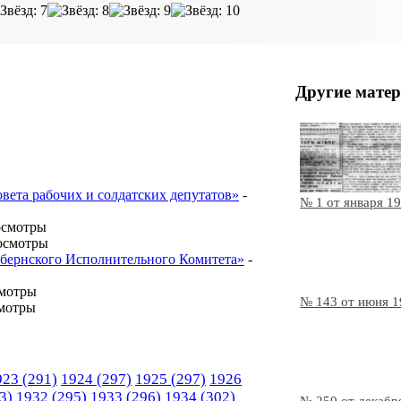
Другие матер
овета рабочих и солдатских депутатов»
-
№ 1 от января 1
осмотры
осмотры
Губернского Исполнительного Комитета»
-
смотры
№ 143 от июня 
мотры
923
(291)
1924
(297)
1925
(297)
1926
3)
1932
(295)
1933
(296)
1934
(302)