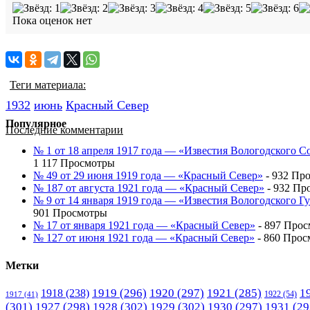
Пока оценок нет
Теги материала:
1932
июнь
Красный Cевер
Популярное
Последние комментарии
№ 1 от 18 апреля 1917 года — «Известия Вологодского С
1 117 Просмотры
№ 49 от 29 июня 1919 года — «Красный Север»
- 932 Пр
№ 187 от августа 1921 года — «Красный Север»
- 932 Пр
№ 9 от 14 января 1919 года — «Известия Вологодского 
901 Просмотры
№ 17 от января 1921 года — «Красный Север»
- 897 Про
№ 127 от июня 1921 года — «Красный Север»
- 860 Прос
Метки
1919
(296)
1920
(297)
1921
(285)
1
1918
(238)
1922
(54)
1917
(41)
(301)
1927
(298)
1928
(302)
1929
(302)
1930
(297)
1931
(29