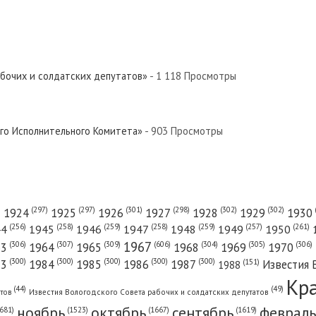
абочих и солдатских депутатов»
- 1 118 Просмотры
ого Исполнительного Комитета»
- 903 Просмотры
(301)
(298)
(302)
(302)
)
(297)
(297)
1924
1925
1926
1927
1928
1929
1930
(261)
(256)
(258)
(259)
(258)
(259)
(257)
1950
44
1945
1946
1947
1948
1949
1967
(606)
(306)
(307)
(309)
(305)
(306)
(304)
63
1964
1965
1968
1969
1970
(300)
(300)
(300)
(300)
(300)
83
1984
1985
1986
1987
Известия 
(151)
1988
Кр
(49)
(44)
атов
Известия Вологодского Совета рабочих и солдатских депутатов
ноябрь
октябрь
сентябрь
февраль
681)
(1667)
(1619)
(1523)