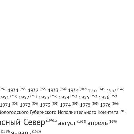
(302)
(297)
(293)
(295)
(296)
1931
1932
1933
1934
(147)
(145)
1935
1937
(257)
(258)
(257)
(259)
(259)
(259)
1951
1952
1953
1954
1955
1956
(308)
(306)
(305)
(305)
(305)
(306)
1971
1972
1973
1974
1975
1976
(280)
Вологодского Губернского Исполнительного Комитета
асный Cевер
август
апрель
(19701)
(1696)
(1653)
январь
(1655)
(1588)