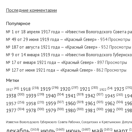
Последние комментарии
№ 8 от января 1924 года — «Красный Север»
Популярное
№ 1 от 18 апреля 1917 года — «Известия Вологодского Совета р
№ 49 от 29 июня 1919 года — «Красный Север»
- 934 Просмотры
№ 276 от декабря 1925 года — «Красный Север»
№ 187 от августа 1921 года — «Красный Север»
- 932 Просмотры
№ 9 от 14 января 1919 года — «Известия Вологодского Губернск
№ 17 от января 1921 года — «Красный Север»
- 897 Просмотры
№ 127 от июня 1921 года — «Красный Север»
- 862 Просмотры
№ 111 от мая 1971 года — «Красный Север»
Метки
(296)
(297)
(291
(285)
(238)
1919
1920
1921
1923
1918
(54)
(41)
1922
1917
(309)
(307)
(300)
(299)
(304)
(265)
1938
1939
1940
1941
1942
1943
19
(307)
(309)
(305)
(306)
(270)
(256)
1958
1959
1960
1961
1962
19
1957
№ 273 от ноября 1979 года — «Красный Север»
(304)
(300)
(300)
(300)
(300)
(300)
1977
1978
1979
1980
1981
1982
19
Известия Вологодского Губернского Совета Рабочих, Солдатских и Крестьянских Депут
декабрь
июль
июнь
май
март
(1687)
(1
(1665)
(1651)
(1616)