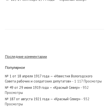
№ 195 от августа 1976 года — «Красный Север»
№ 107 от мая 1938 года — «Красный Север»
Последние комментарии
Популярное
№ 1 от 18 апреля 1917 года — «Известия Вологодского
№ 39 от февраля 1935 года — «Красный Север»
Совета рабочих и солдатских депутатов»
- 1 117 Просмотры
№ 49 от 29 июня 1919 года — «Красный Север»
- 932
Просмотры
№ 187 от августа 1921 года — «Красный Север»
- 932
Просмотры
№ 167 от июля 1963 года — «Красный Север»