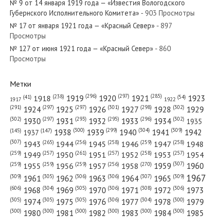
№ 9 от 14 января 1919 года — «Известия Вологодского
Губернского Исполнительного Комитета»
- 903 Просмотры
№ 17 от января 1921 года — «Красный Север»
- 897
Просмотры
№ 127 от июня 1921 года — «Красный Север»
- 860
№ 9 от января 1921 года — «Красный Север»
Просмотры
Метки
(296)
(297)
(285)
(238)
1919
1920
1921
1923
1918
(54)
(41)
1922
1917
№ 120 от июня 1955 года — «Красный Север»
(301)
(298)
(302)
(291)
(297)
(297)
1924
1925
1926
1927
1928
1929
(302)
(302)
(297)
(293)
(295)
(296)
1930
1931
1932
1933
1934
1935
(309)
(300)
(299)
(304)
1938
1939
1940
1941
1942
(147)
(145)
1937
(307)
(265)
(256)
(258)
(259)
(258)
1943
1944
1945
1946
1947
1948
(261)
(259)
(257)
(257)
(258)
(257)
1950
1949
1951
1952
1953
1954
№ 93 от апреля 1934 года — «Красный Север»
(307)
(270)
(259)
(259)
(259)
(256)
1958
1959
1960
1955
1956
1957
1967
(309)
(305)
(306)
(306)
(307)
(309)
1961
1962
1963
1964
1965
(606)
(305)
(306)
(308)
(306)
(304)
1968
1969
1970
1971
1972
1973
(305)
(305)
(305)
(306)
(304)
(300)
1974
1975
1976
1977
1978
1979
(300)
(300)
(300)
(300)
(300)
(300)
1980
1981
1982
1983
1984
1985