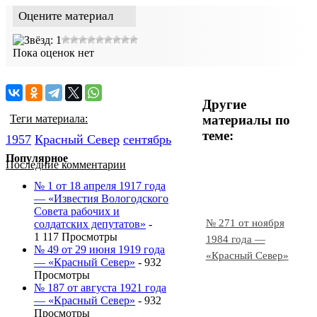
Оцените материал
Пока оценок нет
Другие
материалы по
Теги материала:
теме:
1957
Красный Cевер
сентябрь
Популярное
Последние комментарии
№ 1 от 18 апреля 1917 года
— «Известия Вологодского
Совета рабочих и
№ 271 от ноября
солдатских депутатов»
-
1 117 Просмотры
1984 года —
№ 49 от 29 июня 1919 года
«Красный Север»
— «Красный Север»
- 932
Просмотры
№ 187 от августа 1921 года
— «Красный Север»
- 932
Просмотры