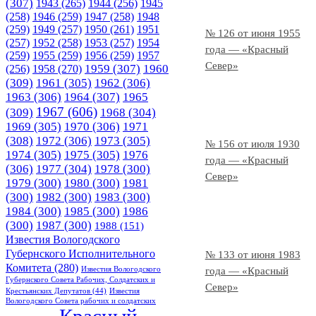
(307)
1943
(265)
1944
(256)
1945
(258)
1946
(259)
1947
(258)
1948
(259)
1949
(257)
1950
(261)
1951
№ 126 от июня 1955
(257)
1952
(258)
1953
(257)
1954
года — «Красный
(259)
1955
(259)
1956
(259)
1957
Север»
1958
(270)
1959
(307)
1960
(256)
(309)
1961
(305)
1962
(306)
1963
(306)
1964
(307)
1965
1967
(606)
(309)
1968
(304)
1969
(305)
1970
(306)
1971
(308)
1972
(306)
1973
(305)
№ 156 от июля 1930
1974
(305)
1975
(305)
1976
года — «Красный
(306)
1977
(304)
1978
(300)
Север»
1979
(300)
1980
(300)
1981
(300)
1982
(300)
1983
(300)
1984
(300)
1985
(300)
1986
(300)
1987
(300)
1988
(151)
Известия Вологодского
Губернского Исполнительного
№ 133 от июня 1983
Комитета
(280)
Известия Вологодского
года — «Красный
Губернского Совета Рабочих, Солдатских и
Север»
Крестьянских Депутатов
(44)
Известия
Вологодского Совета рабочих и солдатских
Красный