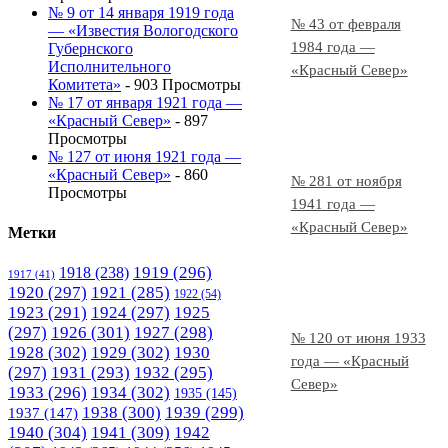
№ 9 от 14 января 1919 года
№ 43 от февраля
— «Известия Вологодского
1984 года —
Губернского
Исполнительного
«Красный Север»
Комитета»
- 903 Просмотры
№ 17 от января 1921 года —
«Красный Север»
- 897
Просмотры
№ 127 от июня 1921 года —
«Красный Север»
- 860
№ 281 от ноября
Просмотры
1941 года —
«Красный Север»
Метки
1919
(296)
1918
(238)
1917
(41)
1920
(297)
1921
(285)
1922
(54)
1923
(291)
1924
(297)
1925
(297)
1926
(301)
1927
(298)
№ 120 от июня 1933
1928
(302)
1929
(302)
1930
года — «Красный
(297)
1931
(293)
1932
(295)
Север»
1933
(296)
1934
(302)
1935
(145)
1938
(300)
1939
(299)
1937
(147)
1940
(304)
1941
(309)
1942