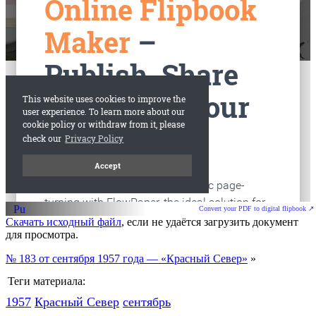
старые газеты
Вологда
Convert your PDF to digital flipbook ↗
Скачать исходный файл
, если не удаётся загрузить документ
для просмотра.
№ 183 от сентября 1957 года — «Красный Север»
»
Теги материала:
1957
Красный Cевер
сентябрь