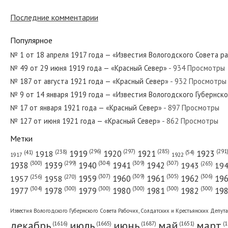
Последние комментарии
№ 158 от июля 1969 года — «Красный Север»
Популярное
№ 1 от 18 апреля 1917 года — «Известия Вологодского Совета р
№ 49 от 29 июня 1919 года — «Красный Север»
- 934 Просмотры
№ 201 от сентября 1920 года — «Красный Север»
№ 187 от августа 1921 года — «Красный Север»
- 932 Просмотры
№ 9 от 14 января 1919 года — «Известия Вологодского Губернск
№ 17 от января 1921 года — «Красный Север»
- 897 Просмотры
№ 127 от июня 1921 года — «Красный Север»
- 862 Просмотры
№ 32 от февраля 1921 года — «Красный Север»
Метки
(296)
(297)
(291
(285)
(238)
1919
1920
1921
1923
1918
(54)
(41)
1922
1917
(309)
(307)
(300)
(299)
(304)
(265)
1938
1939
1940
1941
1942
1943
19
(307)
(309)
(305)
(306)
(270)
(256)
1958
1959
1960
1961
1962
19
1957
№ 170 от августа 1931 года — «Красный Север»
(304)
(300)
(300)
(300)
(300)
(300)
1977
1978
1979
1980
1981
1982
19
Известия Вологодского Губернского Совета Рабочих, Солдатских и Крестьянских Депут
декабрь
июль
июнь
май
март
(1687)
(1
(1665)
(1651)
(1616)