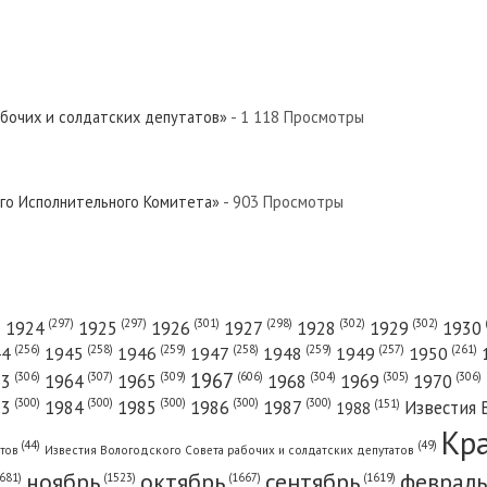
абочих и солдатских депутатов»
- 1 118 Просмотры
ого Исполнительного Комитета»
- 903 Просмотры
(301)
(298)
(302)
(302)
)
(297)
(297)
1924
1925
1926
1927
1928
1929
1930
(261)
(256)
(258)
(259)
(258)
(259)
(257)
1950
44
1945
1946
1947
1948
1949
1967
(606)
(306)
(307)
(309)
(305)
(306)
(304)
63
1964
1965
1968
1969
1970
(300)
(300)
(300)
(300)
(300)
83
1984
1985
1986
1987
Известия 
(151)
1988
Кр
(49)
(44)
атов
Известия Вологодского Совета рабочих и солдатских депутатов
ноябрь
октябрь
сентябрь
февраль
681)
(1667)
(1619)
(1523)