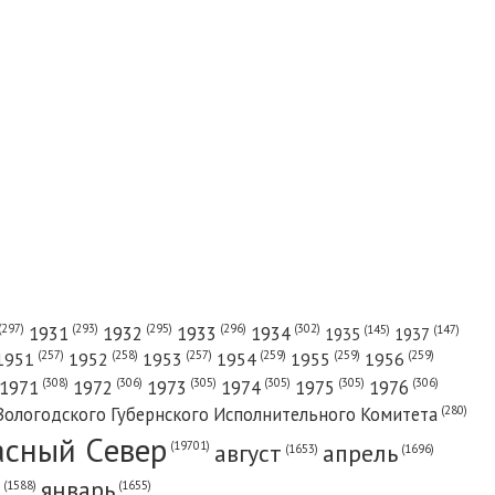
(302)
(297)
(293)
(295)
(296)
1931
1932
1933
1934
(147)
(145)
1935
1937
(257)
(258)
(257)
(259)
(259)
(259)
1951
1952
1953
1954
1955
1956
(308)
(306)
(305)
(305)
(305)
(306)
1971
1972
1973
1974
1975
1976
(280)
Вологодского Губернского Исполнительного Комитета
асный Cевер
август
апрель
(19701)
(1696)
(1653)
январь
(1655)
(1588)