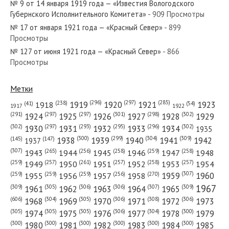
№ 9 от 14 января 1919 года — «Известия Вологодского
№ 45 от 18 января 1918 года —
Губернского Исполнительного Комитета»
- 909 Просмотры
«Известия Вологодского Совета
№ 17 от января 1921 года — «Красный Север»
- 899
рабочих и солдатских депутатов»...
Просмотры
№ 150 от июня 1942 года —
№ 127 от июня 1921 года — «Красный Север»
- 866
Просмотры
«Красный Север»
Метки
(296)
(297)
(285)
(238)
1919
1920
1921
1923
1918
(54)
(41)
1922
1917
(301)
(298)
(302)
(291)
(297)
(297)
1924
1925
1926
1927
1928
1929
(302)
(302)
(297)
(293)
(295)
(296)
1930
1931
1932
1933
1934
1935
(309)
(300)
(299)
(304)
1938
1939
1940
1941
1942
(147)
(145)
1937
(307)
(265)
(256)
(258)
(259)
(258)
1943
1944
1945
1946
1947
1948
(261)
(259)
(257)
(257)
(258)
(257)
1950
1949
1951
1952
1953
1954
(307)
(270)
(259)
(259)
(259)
(256)
1958
1959
1960
1955
1956
1957
1967
(309)
(305)
(306)
(306)
(307)
(309)
1961
1962
1963
1964
1965
(606)
(305)
(306)
(308)
(306)
(304)
1968
1969
1970
1971
1972
1973
(305)
(305)
(305)
(306)
(304)
(300)
1974
1975
1976
1977
1978
1979
(300)
(300)
(300)
(300)
(300)
(300)
1980
1981
1982
1983
1984
1985