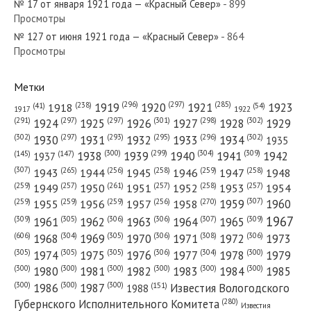
№ 17 от января 1921 года — «Красный Север»
- 899
Просмотры
№ 127 от июня 1921 года — «Красный Север»
- 864
№ 43 от февраля 1938 года — «Красный Север»
Просмотры
Метки
(296)
(297)
(285)
(238)
1919
1920
1921
1923
1918
(54)
(41)
1922
1917
№ 202 от октября 1944 года — «Красный Север»
(301)
(298)
(302)
(291)
(297)
(297)
1924
1925
1926
1927
1928
1929
(302)
(302)
(297)
(293)
(295)
(296)
1930
1931
1932
1933
1934
1935
(309)
(300)
(299)
(304)
1938
1939
1940
1941
1942
(147)
(145)
1937
(307)
(265)
(256)
(258)
(259)
(258)
1943
1944
1945
1946
1947
1948
(261)
(259)
(257)
(257)
(258)
(257)
1950
1949
1951
1952
1953
1954
№ 141 от июня 1980 года — «Красный Север»
(307)
(270)
(259)
(259)
(259)
(256)
1958
1959
1960
1955
1956
1957
1967
(309)
(305)
(306)
(306)
(307)
(309)
1961
1962
1963
1964
1965
(606)
(305)
(306)
(308)
(306)
(304)
1968
1969
1970
1971
1972
1973
(305)
(305)
(305)
(306)
(304)
(300)
1974
1975
1976
1977
1978
1979
(300)
(300)
(300)
(300)
(300)
(300)
1980
1981
1982
1983
1984
1985
(300)
(300)
(300)
1986
1987
Известия Вологодского
(151)
1988
(280)
Губернского Исполнительного Комитета
Известия