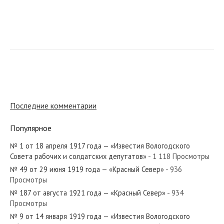
№ 152 от июня 1941 года — «Красный Север»
№ 98 от апреля 1975 года — «Красный Север»
Последние комментарии
Популярное
№ 1 от 18 апреля 1917 года — «Известия Вологодского
№ 207 от сентября 1979 года — «Красный Север»
Совета рабочих и солдатских депутатов»
- 1 118 Просмотры
№ 49 от 29 июня 1919 года — «Красный Север»
- 936
Просмотры
№ 187 от августа 1921 года — «Красный Север»
- 934
Просмотры
№ 91 от апреля 1940 года — «Красный Север»
№ 9 от 14 января 1919 года — «Известия Вологодского