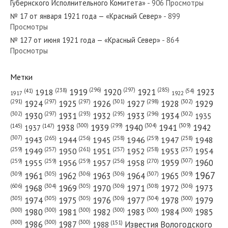
Губернского Исполнительного Комитета»
- 906 Просмотры
№ 17 от января 1921 года — «Красный Север»
- 899
Просмотры
№ 127 от июня 1921 года — «Красный Север»
- 864
№ 196 от 12 сентября 1918 года — «Известия
Просмотры
Вологодского Губернского Исполнительного Комитета»...
Метки
(296)
(297)
(285)
(238)
1919
1920
1921
1923
1918
(54)
(41)
1922
1917
(301)
(298)
(302)
(291)
(297)
(297)
1924
1925
1926
1927
1928
1929
№ 205 от сентября 1967 года — «Красный Север»
(302)
(302)
(297)
(293)
(295)
(296)
1930
1931
1932
1933
1934
1935
(309)
(300)
(299)
(304)
1938
1939
1940
1941
1942
(147)
(145)
1937
(307)
(265)
(256)
(258)
(259)
(258)
1943
1944
1945
1946
1947
1948
(261)
(259)
(257)
(257)
(258)
(257)
1950
1949
1951
1952
1953
1954
(307)
(270)
(259)
(259)
(259)
(256)
1958
1959
1960
1955
1956
1957
№ 68 от марта 1960 года — «Красный Север»
1967
(309)
(305)
(306)
(306)
(307)
(309)
1961
1962
1963
1964
1965
(606)
(305)
(306)
(308)
(306)
(304)
1968
1969
1970
1971
1972
1973
(305)
(305)
(305)
(306)
(304)
(300)
1974
1975
1976
1977
1978
1979
(300)
(300)
(300)
(300)
(300)
(300)
1980
1981
1982
1983
1984
1985
(300)
(300)
(300)
1986
1987
Известия Вологодского
(151)
1988