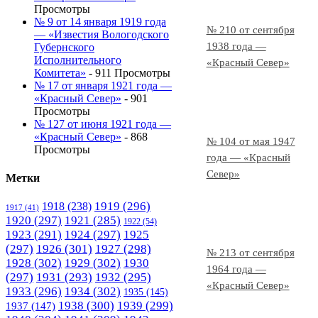
Просмотры
№ 9 от 14 января 1919 года
№ 210 от сентября
— «Известия Вологодского
1938 года —
Губернского
Исполнительного
«Красный Север»
Комитета»
- 911 Просмотры
№ 17 от января 1921 года —
«Красный Север»
- 901
Просмотры
№ 127 от июня 1921 года —
«Красный Север»
- 868
№ 104 от мая 1947
Просмотры
года — «Красный
Север»
Метки
1919
(296)
1918
(238)
1917
(41)
1920
(297)
1921
(285)
1922
(54)
1923
(291)
1924
(297)
1925
(297)
1926
(301)
1927
(298)
№ 213 от сентября
1928
(302)
1929
(302)
1930
1964 года —
(297)
1931
(293)
1932
(295)
«Красный Север»
1933
(296)
1934
(302)
1935
(145)
1938
(300)
1939
(299)
1937
(147)