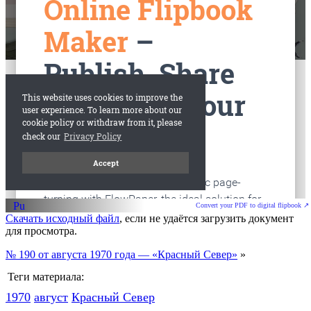
старые газеты
Вологда
Convert your PDF to digital flipbook ↗
Скачать исходный файл
, если не удаётся загрузить документ
для просмотра.
№ 190 от августа 1970 года — «Красный Север»
»
Теги материала:
1970
август
Красный Cевер