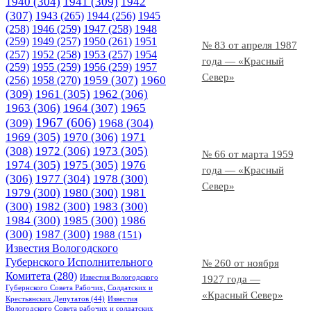
1940
(304)
1941
(309)
1942
(307)
1943
(265)
1944
(256)
1945
(258)
1946
(259)
1947
(258)
1948
(259)
1949
(257)
1950
(261)
1951
№ 83 от апреля 1987
(257)
1952
(258)
1953
(257)
1954
года — «Красный
(259)
1955
(259)
1956
(259)
1957
Север»
1958
(270)
1959
(307)
1960
(256)
(309)
1961
(305)
1962
(306)
1963
(306)
1964
(307)
1965
1967
(606)
(309)
1968
(304)
1969
(305)
1970
(306)
1971
(308)
1972
(306)
1973
(305)
№ 66 от марта 1959
1974
(305)
1975
(305)
1976
года — «Красный
(306)
1977
(304)
1978
(300)
Север»
1979
(300)
1980
(300)
1981
(300)
1982
(300)
1983
(300)
1984
(300)
1985
(300)
1986
(300)
1987
(300)
1988
(151)
Известия Вологодского
Губернского Исполнительного
№ 260 от ноября
Комитета
(280)
Известия Вологодского
1927 года —
Губернского Совета Рабочих, Солдатских и
«Красный Север»
Крестьянских Депутатов
(44)
Известия
Вологодского Совета рабочих и солдатских