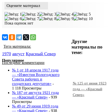
Оцените материал
Пока оценок нет
Другие
материалы по
Теги материала:
теме:
1970
август
Красный Cевер
Популярное
Последние комментарии
№ 1 от 18 апреля 1917 года
— «Известия Вологодского
Совета рабочих и
№ 125 от июня 1923
солдатских депутатов»
-
1 118 Просмотры
года — «Красный
№ 187 от августа 1921 года
Север»
— «Красный Север»
- 939
Просмотры
№ 49 от 29 июня 1919 года
— «Красный Север»
- 938