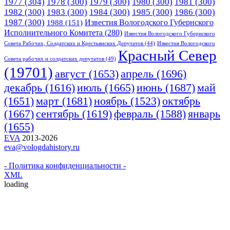
1977
(304)
1978
(300)
1979
(300)
1980
(300)
1981
(300)
1982
(300)
1983
(300)
1984
(300)
1985
(300)
1986
(300)
1987
(300)
Известия Вологодского Губернского
1988
(151)
Исполнительного Комитета
(280)
Известия Вологодского Губернского
Совета Рабочих, Солдатских и Крестьянских Депутатов
(44)
Известия Вологодского
Красный Cевер
Совета рабочих и солдатских депутатов
(49)
(19701)
апрель
(1696)
август
(1653)
июнь
(1687)
декабрь
(1616)
июль
(1665)
май
март
(1681)
(1651)
ноябрь
(1523)
октябрь
(1667)
сентябрь
(1619)
февраль
(1588)
январь
(1655)
EVA
2013-2026
eva@vologdahistory.ru
- Политика конфиденциальности -
XML
loading