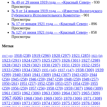
№ 49 от 29 июня 1919 года — «Красный Север»
- 930
Просмотры
№ 9 от 14 января 1919 года — «Известия Вологодского
Губернского Исполнительного Комитета»
- 901
Просмотры
№ 17 от января 1921 года — «Красный Север»
- 896
Просмотры
№ 127 от июня 1921 года — «Красный Север»
- 858
Просмотры
Метки
1919
(296)
1920
(297)
1921
(285)
1918
(238)
1922
(54)
1917
(41)
1923
(291)
1924
(297)
1925
(297)
1926
(301)
1927
(298)
1928
(302)
1929
(302)
1930
(297)
1931
(293)
1932
(295)
1933
(296)
1934
(302)
1938
(300)
1939
1935
(145)
1937
(147)
(299)
1940
(304)
1941
(309)
1942
(307)
1943
(265)
1944
(256)
1945
(258)
1946
(259)
1947
(258)
1948
(259)
1949
(257)
1950
(261)
1951
(257)
1952
(258)
1953
(257)
1954
(259)
1955
1958
(270)
1959
(307)
1960
(309)
(259)
1956
(259)
1957
(256)
1961
(305)
1962
(306)
1963
(306)
1964
(307)
1965
(309)
1967
(606)
1968
(304)
1969
(305)
1970
(306)
1971
(308)
1972
(306)
1973
(305)
1974
(305)
1975
(305)
1976
(306)