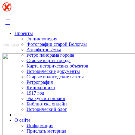
≡
Проекты
Энциклопедия
Фотографии старой Вологды
реклама
Аэрофотосъёмка
Ретро панорама города
Старые карты города
Карта исторических объектов
Исторические документы
Старые вологодские газеты
Ретрография
Кинохроника
1917 год
Экскурсии онлайн
Библиотека онлайн
Исторический блог
О сайте
Информация
Прислать материал