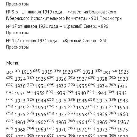
Просмотры
№ 9 от 14 января 1919 года — «Известия Вологодского
Губернского Исполнительного Комитета»
- 901 Просмотры
№ 17 от января 1921 года — «Красный Север»
- 896
Просмотры
№ 127 от июня 1921 года — «Красный Север»
- 860
Просмотры
Метки
(296)
(297)
(285)
(238)
1919
1920
1921
1923
1918
(54)
(41)
1922
1917
(301)
(298)
(302)
(291)
(297)
(297)
1924
1925
1926
1927
1928
1929
(302)
(302)
(297)
(293)
(295)
(296)
1930
1931
1932
1933
1934
1935
(309)
(300)
(299)
(304)
1938
1939
1940
1941
1942
(147)
(145)
1937
(307)
(265)
(256)
(258)
(259)
(258)
1943
1944
1945
1946
1947
1948
(261)
(259)
(257)
(257)
(258)
(257)
1950
1949
1951
1952
1953
1954
(307)
(270)
(259)
(259)
(259)
(256)
1958
1959
1960
1955
1956
1957
1967
(309)
(305)
(306)
(306)
(307)
(309)
1961
1962
1963
1964
1965
(606)
(305)
(306)
(308)
(306)
(304)
1968
1969
1970
1971
1972
1973
(305)
(305)
(305)
(306)
(304)
(300)
1974
1975
1976
1977
1978
1979