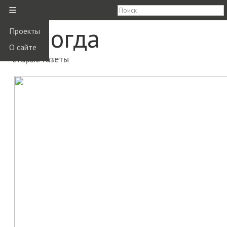
≡
Вологда
Проекты
О сайте
старые газеты