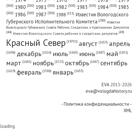
(300)
(300)
(300)
(300)
(300)
(300)
1980
1981
1982
1983
1984
1985
(300)
(300)
(300)
1986
1987
Известия Вологодского
(151)
1988
(280)
Губернского Исполнительного Комитета
Известия
Вологодского Губернского Совета Рабочих, Солдатских и Крестьянских Депутатов
(49)
(44)
Известия Вологодского Совета рабочих и солдатских депутатов
Красный Cевер
август
апрель
(19701)
(1653)
декабрь
июль
июнь
май
(1696)
(1687)
(1665)
(1651)
(1616)
март
ноябрь
октябрь
сентябрь
(1681)
(1667)
(1523)
февраль
январь
(1655)
(1619)
(1588)
EVA
2013-2026
eva@vologdahistory.ru
- Политика конфиденциальности -
XML
loading