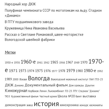
Народный хор ДКЖ
Полуфинал чемпионата СССР по мотогонкам на льду. Стадион
«Динамо»
В ПТУ подшипникового завода
Кружевница Нина Ивановна Васильева
Рассказ о Светлане Романовой, швее-мотористке
Вологодской швейной фабрики
Метки
1970-
1960-е
1965
1967
1970
1950-е
1958
1961
1962
1966
1969
е
1979
1980-е
1971
1973
1975
1974
1976
1978
1980
1977
1982
Вологда
1989
2000
Вокзал
Вологодский молочный институт
ГАИ
ГПЗ-23
ДКЖ
Документальный фильм
Динамо
Дом одежды
Дрыгин
Киножурнал
Корбаков
Ленин
Льнокомбинат
ПЗ-23
ПТУ
Стадион "Динамо"
Школа №20
выставка
ТЮЗ
Художественный фильм
Частный архив
балет
история
демонстрация
кинохроника
завод
конкурс
космонавты