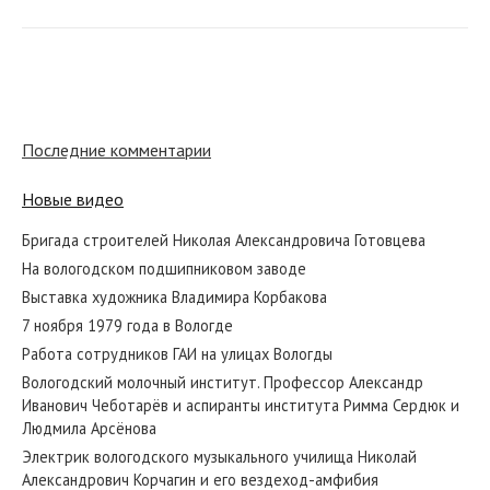
Выставка художников «Советский Север – 74».
1980 год. Вологда. Открытие нового здания ТЮЗ
Последние комментарии
Новые видео
Бригада строителей Николая Александровича Готовцева
Рассказ о Вологде. 1982 год
На вологодском подшипниковом заводе
Выставка художника Владимира Корбакова
7 ноября 1979 года в Вологде
Работа сотрудников ГАИ на улицах Вологды
Электрик вологодского музыкального училища Николай
Вологодский молочный институт. Профессор Александр
Александрович Корчагин и его вездеход-амфибия...
Иванович Чеботарёв и аспиранты института Римма Сердюк и
Людмила Арсёнова
Электрик вологодского музыкального училища Николай
Александрович Корчагин и его вездеход-амфибия