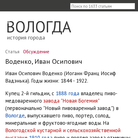
≡
ВОЛОГДА
история города
Статья
Обсуждение
Воденко, Иван Осипович
Иван Осипович Воденко (Иоганн Франц Иосиф
Вадэнька). Годы жизни: 1844 - 1922.
Купец 2-й гильдии, с
1888 года
владелец пиво-
медоваренного
завода "Новая Богемия"
(первоначально "Новый пивоваренный завод") в
Вологде
, выпускавшего пиво, портер, солод,
минеральные и фруктово-ягодные воды. На
Вологодской кустарной и сельскохозяйственной
выставке
1910 года
пиво и портер завода отмечены