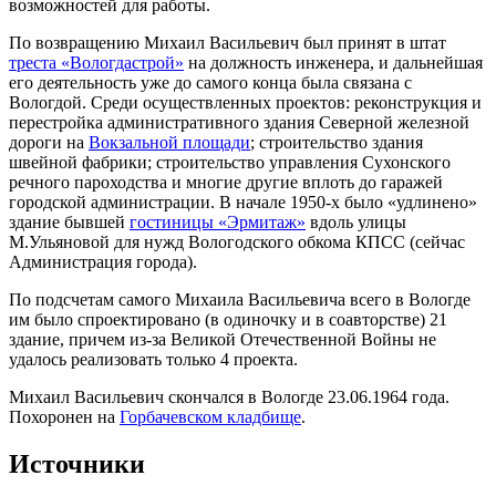
возможностей для работы.
По возвращению Михаил Васильевич был принят в штат
треста «Вологдастрой»
на должность инженера, и дальнейшая
его деятельность уже до самого конца была связана с
Вологдой. Среди осуществленных проектов: реконструкция и
перестройка административного здания Северной железной
дороги на
Вокзальной площади
; строительство здания
швейной фабрики; строительство управления Сухонского
речного пароходства и многие другие вплоть до гаражей
городской администрации. В начале 1950-х было «удлинено»
здание бывшей
гостиницы «Эрмитаж»
вдоль улицы
М.Ульяновой для нужд Вологодского обкома КПСС (сейчас
Администрация города).
По подсчетам самого Михаила Васильевича всего в Вологде
им было спроектировано (в одиночку и в соавторстве) 21
здание, причем из-за Великой Отечественной Войны не
удалось реализовать только 4 проекта.
Михаил Васильевич скончался в Вологде 23.06.1964 года.
Похоронен на
Горбачевском кладбище
.
Источники