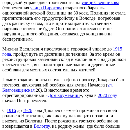
городской управе для строительства на
улице Свешникова
(современная
улица Пирогова
) «заразного барака»-
одноэтажной детской больницы на 30 коек. Полиция не стала
препятствовать его трудоустройству в Вологде, потребовав
дать расписку о том, что в противоправительственных
партиях состоять не будет. Он подписал документ и не
нарушил данного обещания, оставаясь до конца жизни
беспартийным.
Михаил Васильевич прослужил в городской управе до
1915
года
, пройдя путь от десятника до техника. За это время он
реконструировал каменный склад в жилой дом с надстройкой
третьего этажа, возводил торговые здания и деревянные
особняки для местных состоятельных жителей.
Помимо здания почты и телеграфа по проекту Дикарева был
построен двухэтажный особняк для купца Наумова (
ул.
Благовещенская
,20). В настоящее время это
отреставрированный «
Дом кружевниц
», куда в
2020 году
въехал Центр ремесел.
С
1916
до
1926
года Дикарев с семьей проживал на своей
родине в Нагаткино, так как ему наконец-то позволили
выехать из Вологды. После рождения третьего ребенка он
возвращается в
Вологду
, на родину жены, где было больше