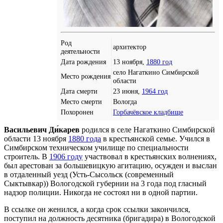
Род
архитектор
деятельности
Дата рождения
13 ноября,
1880 год
село Нагаткино Симбирской
Место рождения
области
Дата смерти
23 июня,
1964 год
Место смерти
Вологда
Похоронен
Горбачёвское кладбище
Васильевич Ди́карев
родился в селе Нагаткино Симбирской
области 13 ноября
1880 года
в крестьянской семье. Учился в
Симбирском техническом училище по специальности
строитель. В
1906 году
участвовал в крестьянских волнениях,
был арестован за большевицкую агитацию, осужден и выслан
в отдаленный уезд (Усть-Сысольск (современный
Сыктывкар)) Вологодской губернии на 3 года под гласный
надзор полиции. Никогда не состоял ни в одной партии.
В ссылке он женился, а когда срок ссылки закончился,
поступил на должность десятника (бригадира) в Вологодской