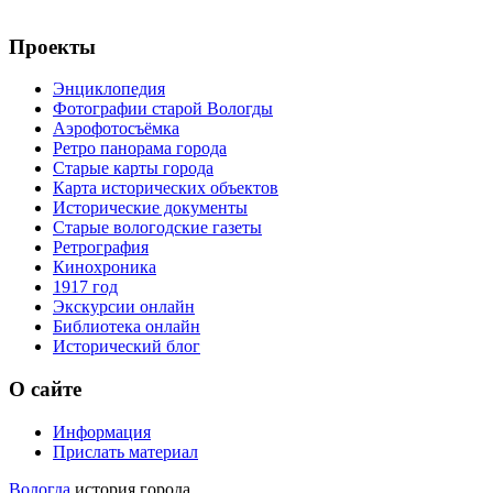
Проекты
Энциклопедия
Фотографии старой Вологды
Аэрофотосъёмка
Ретро панорама города
Старые карты города
Карта исторических объектов
Исторические документы
Старые вологодские газеты
Ретрография
Кинохроника
1917 год
Экскурсии онлайн
Библиотека онлайн
Исторический блог
О сайте
Информация
Прислать материал
Вологда
история города